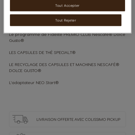
Tout Accepter
Mon compte NESCAFÉ® Dolce Gusto®
Tout Rejeter
Mes codes de réduction et avis sur les produits
Le programme de Fidélité PREMIO CLUB Nescafé® Dolce
Gusto®
LES CAPSULES DE THÉ SPECIAL.T®
LE RECYCLAGE DES CAPSULES ET MACHINES NESCAFÉ®
DOLCE GUSTO®
L'adaptateur NEO Start®
LIVRAISON OFFERTE
AVEC COLISSIMO PICKUP