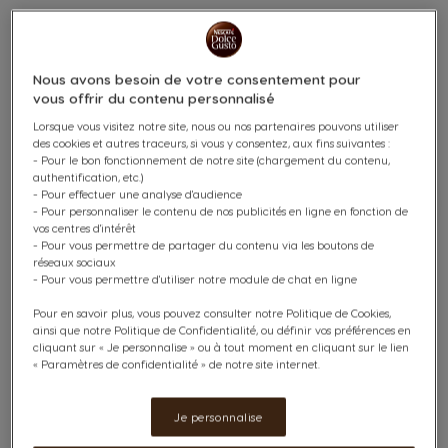
etc…)
L'APPLICATION NESCAFÉ® DOLCE GUSTO®
Machines NESCAFÉ® DOLCE GUSTO® NEO
Nous avons besoin de votre consentement pour
vous offrir du contenu personnalisé
LE SYSTÈME NESCAFÉ® DOLCE GUSTO® NEO
Lorsque vous visitez notre site, nous ou nos partenaires pouvons utiliser
DOSETTES ET SACHETS NESCAFÉ® DOLCE GUSTO® NEO
des cookies et autres traceurs, si vous y consentez, aux fins suivantes :
- Pour le bon fonctionnement de notre site (chargement du contenu,
authentification, etc.)
Le système NESCAFÉ® Dolce Gusto®
- Pour effectuer une analyse d'audience
- Pour personnaliser le contenu de nos publicités en ligne en fonction de
CAPSULES NESCAFÉ® Dolce Gusto®
vos centres d'intérêt
- Pour vous permettre de partager du contenu via les boutons de
MACHINES NESCAFÉ® Dolce Gusto®
réseaux sociaux
- Pour vous permettre d'utiliser notre module de chat en ligne
Passer et suivre mes commandes en ligne
Pour en savoir plus, vous pouvez consulter notre Politique de Cookies,
ainsi que notre Politique de Confidentialité, ou définir vos préférences en
Le Nutri-Score
cliquant sur « Je personnalise » ou à tout moment en cliquant sur le lien
« Paramètres de confidentialité » de notre site internet.
NOUVELLE COLLABORATION SPECIAL.T® x NESCAFÉ®
DOLCE GUSTO®
Je personnalise
L'INFUSEUR SPECIAL.T®