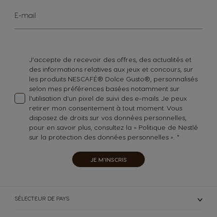
Inscription
E-mail
à
notre
lettre
d’information
:
J'accepte de recevoir des offres, des actualités et
des informations relatives aux jeux et concours, sur
les produits NESCAFÉ® Dolce Gusto®, personnalisés
selon mes préférences basées notamment sur
l'utilisation d'un pixel de suivi des e-mails. Je peux
retirer mon consentement à tout moment. Vous
disposez de droits sur vos données personnelles,
pour en savoir plus, consultez la «
Politique de Nestlé
sur la protection des données personnelles
».
JE M'INSCRIS
SÉLECTEUR DE PAYS