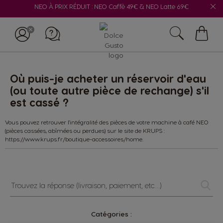
NEO À PRIX RÉDUIT : NEO Caffè 49€ & NEO Latte 69€
Mon
panie
Où puis-je acheter un réservoir d'eau
(ou toute autre pièce de rechange) s'il
est cassé ?
Vous pouvez retrouver l'intégralité des pièces de votre machine à café NEO
(pièces cassées, abîmées ou perdues) sur le site de KRUPS :
https://www.krups.fr/boutique-accessoires/home.
Trouvez
la
réponse
(livraison,
Catégories :
paiement,