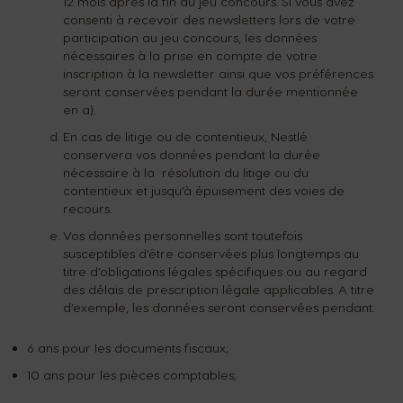
12 mois après la fin du jeu concours. Si vous avez
consenti à recevoir des newsletters lors de votre
participation au jeu concours, les données
nécessaires à la prise en compte de votre
DÉVELOPPEMENT DURABLE
TU COFFEE SHOP
MACHINES
BOISSONS
inscription à la newsletter ainsi que vos préférences
seront conservées pendant la durée mentionnée
en a).
MACHINES À CAFÉ
BOISSONS
ORIGINAL
ORIGINAL
Nos Articles
MACHINES À CAFÉ
BOISSONS
Goûtez au futur
En cas de litige ou de contentieux, Nestlé
conservera vos données pendant la durée
Dosettes et sachets
nécessaire à la résolution du litige ou du
à base de papier pour machines
contentieux et jusqu’à épuisement des voies de
Trouvez le système qui vous correspond
NEO
Gamme Dolce Gusto
recours.
Nos engagements
Recyclez vos capsules
Vos données personnelles sont toutefois
susceptibles d’être conservées plus longtemps au
titre d’obligations légales spécifiques ou au regard
Utilisation & Entretien
COMMANDE RAPIDE
Comparatif machines
des délais de prescription légale applicables. A titre
machines
d’exemple, les données seront conservées pendant:
Recettes
6 ans pour les documents fiscaux;
10 ans pour les pièces comptables;
Compostage dosettes NEO