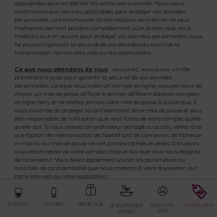
appropriées pour empêcher les accès non autorisés. Nous nous
conformons aux normes applicables pour protéger vos données
personnelles. La transmission d'informations via Internet ne peut
malheureusement pas être complètement sûre, et bien que nous
mettions tout en œuvre pour protéger vos données personnelles, nous
ne pouvons garantir la sécurité de vos données au cours de la
transmission via nos sites web ou nos applications.
Ce que nous attendons de vous
: vous avez, vous aussi, un rôle
primordial à jouer pour garantir la sécurité de vos données
personnelles. Lorsque vous créez un compte en ligne, assurez-vous de
choisir un mot de passe difficile à deviner, différent d’autres comptes
en ligne tiers, et ne révélez jamais votre mot de passe à quiconque. Il
vous incombe de protéger la confidentialité de ce mot de passe et vous
êtes responsable de l'utilisation que vous faites de votre compte, quelle
qu'elle soit. Si vous utilisez un ordinateur partagé ou public, veillez à ce
que l'option de mémorisation de l'identifiant de connexion, de l'adresse
e-mail ou du mot de passe ne soit jamais cochée, et veillez à toujours
vous déconnecter de votre compte chaque fois que vous vous éloignez
de l'ordinateur. Vous devez également utiliser les paramètres ou
contrôles de confidentialité que nous mettons à votre disposition sur
notre site web ou notre application.
Store
Menu
Transfert de vos données personnelles
: le stockage ainsi que le
traitement de vos données personnelles nécessitent que vos données
BOISSONS
MACHINES
PREMIO CLUB
MON COFFEE
BONS PLANS %
DÉVELOPPEMENT
personnelles soient, à un moment ou un autre, transférées vers,
SHOP
DURABLE