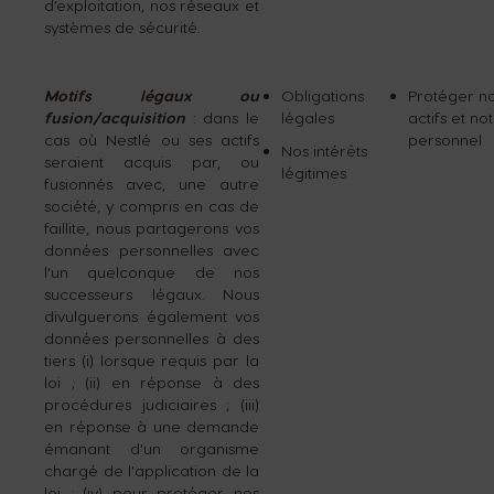
d’exploitation, nos réseaux et
systèmes de sécurité.
Motifs légaux ou
Obligations
Protéger n
fusion/acquisition
: dans le
légales
actifs et no
cas où Nestlé ou ses actifs
personnel
Nos intérêts
seraient acquis par, ou
légitimes
fusionnés avec, une autre
société, y compris en cas de
faillite, nous partagerons vos
données personnelles avec
l'un quelconque de nos
successeurs légaux. Nous
divulguerons également vos
données personnelles à des
tiers (i) lorsque requis par la
loi ; (ii) en réponse à des
procédures judiciaires ; (iii)
en réponse à une demande
émanant d'un organisme
chargé de l'application de la
loi ; (iv) pour protéger nos