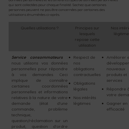
qui sont collectées pour chaque finalité. Sachez que certaines
personnes peuvent ne pas être concernées par certaines des
utilisations énumérées ci-après.
Quelles utilisations ?
Principes sur
Nos intér
lesquels
légitime
repose cette
utilisation
Service consommateurs
:
Respect de
Améliorer e
nous utilisons vos données
nos
développer
personnelles pour répondre
obligations
nouveaux
à vos demandes. Ceci
contractuelles
produits et
implique de connaître
services
Obligations
certaines coordonnées
légales
Répondre 
personnelles et informations
votre dem
relatives à la nature de votre
Nos intérêts
demande (état d'une
légitimes
Gagner en
commande, problème
efficacité
technique,
question/réclamation sur un
produit, question d'ordre