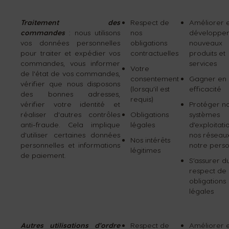
Traitement des
Respect de
Améliorer e
commandes
: nous utilisons
nos
développer
vos données personnelles
obligations
nouveaux
pour traiter et expédier vos
contractuelles
produits et
commandes, vous informer
services
Votre
de l'état de vos commandes,
consentement
Gagner en
vérifier que nous disposons
(lorsqu’il est
efficacité
des bonnes adresses,
requis)
vérifier votre identité et
Protéger n
réaliser d'autres contrôles
Obligations
systèmes
anti-fraude. Cela implique
légales
d’exploitati
d'utiliser certaines données
nos réseaux
Nos intérêts
personnelles et informations
notre pers
légitimes
de paiement.
S’assurer d
respect de
obligations
légales
Autres utilisations d'ordre
Respect de
Améliorer e