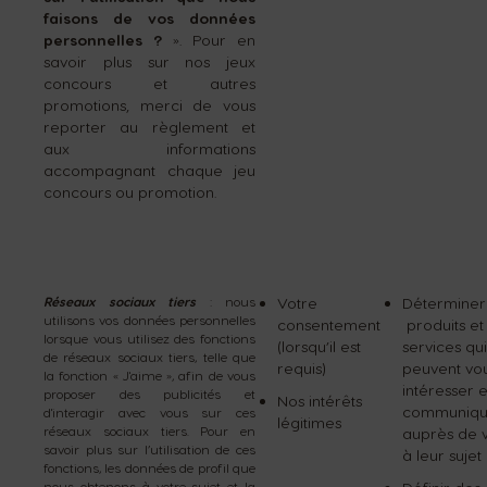
faisons de vos données
personnelles ?
». Pour en
savoir plus sur nos jeux
concours et autres
promotions, merci de vous
reporter au règlement et
aux informations
accompagnant chaque jeu
concours ou promotion.
Réseaux sociaux tiers
: nous
Votre
Déterminer 
utilisons vos données personnelles
consentement
produits et
lorsque vous utilisez des fonctions
(lorsqu’il est
services qui
de réseaux sociaux tiers, telle que
requis)
peuvent vo
la fonction « J'aime », afin de vous
intéresser e
proposer des publicités et
Nos intérêts
communiqu
d'interagir avec vous sur ces
légitimes
réseaux sociaux tiers. Pour en
auprès de 
savoir plus sur l’utilisation de ces
à leur sujet
fonctions, les données de profil que
nous obtenons à votre sujet et la