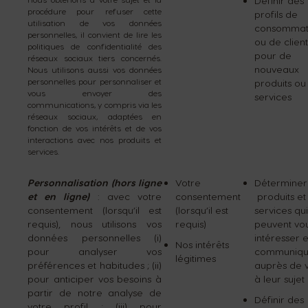
Définir des
procédure pour refuser cette
profils de
utilisation de vos données
consommat
personnelles, il convient de lire les
ou de client
politiques de confidentialité des
pour de
réseaux sociaux tiers concernés.
nouveaux
Nous utilisons aussi vos données
personnelles pour personnaliser et
produits ou
vous envoyer des
services
communications, y compris via les
réseaux sociaux, adaptées en
fonction de vos intérêts et de vos
interactions avec nos produits et
services.
Personnalisation (hors ligne
Votre
Déterminer 
et en ligne)
: avec votre
consentement
produits et
consentement (lorsqu’il est
(lorsqu’il est
services qui
requis), nous utilisons vos
requis)
peuvent vo
données personnelles (i)
intéresser e
Nos intérêts
pour analyser vos
communiqu
légitimes
préférences et habitudes ; (ii)
auprès de 
pour anticiper vos besoins à
à leur sujet
partir de notre analyse de
Définir des
votre profil ; (iii) pour