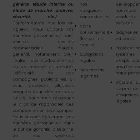
général (étude interne ou
nos
développer
étude de marché, analyse,
obligations
nouveaux
sécurité, etc.)
:
contractuelles
produits et
Conformément aux lois en
services
Votre
vigueur, nous utilisons vos
consentement
Gagner en
données personnelles pour
(lorsqu’il est
efficacité
d'autres finalités
requis)
commerciales d'ordre
Protéger n
général, notamment pour
Obligations
systèmes
réaliser des études internes
légales
d’exploitati
ou de marché et mesurer
nos réseaux
Nos intérêts
l'efficacité de nos
notre pers
légitimes
campagnes publicitaires. Si
S’assurer d
vous possédez plusieurs
respect de
comptes pour des marques
obligations
Nestlé, nous nous réservons
légales
le droit de rapprocher ces
comptes en un seul compte.
Nous utilisons également vos
données personnelles dans
le but de garantir la sécurité
de nos systèmes