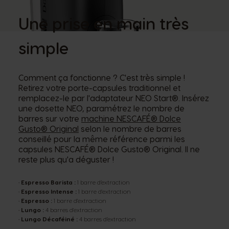
Une prise en main très
simple
Comment ça fonctionne ? C'est très simple !
Retirez votre porte-capsules traditionnel et
remplacez-le par l'adaptateur NEO Start®. Insérez
une dosette NEO, paramétrez le nombre de
barres sur votre
machine NESCAFÉ® Dolce
Gusto® Original
selon le nombre de barres
conseillé pour la même référence parmi les
capsules NESCAFÉ® Dolce Gusto® Original. Il ne
reste plus qu'a déguster !
•
Espresso Barista :
1 barre d’extraction
•
Espresso Intense :
1 barre d'extraction
•
Espresso :
1 barre d'extraction
•
Lungo :
4 barres d'extraction
•
Lungo Décaféiné :
4 barres d’extraction