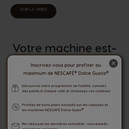
VOIR LA VIDEO
Votre machine est-
elle compatible avec
×
Inscrivez-vous pour profiter au
l'adaptateur NEO
®
®
maximum de NESCAFÉ
Dolce Gusto
Start® ?
Découvrez notre programme de fidélité, cumulez
des points à chaque café et choisissez vos cadeaux
Seules les machines NESCAFÉ® Dolce
Profitez de bons plans exclusifs sur les capsules et
Gusto® Original listées ci-dessous sont
®
les machines NESCAFÉ Dolce Gusto
compatibles avec l'adaptateur NEO Start®.
Ne ratez pas les dernières actualités : nouveautés,
opérations spéciales...