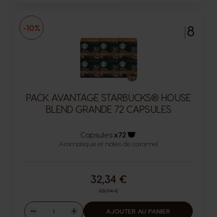
8
-10%
INTENSITÉ
PACK AVANTAGE STARBUCKS® HOUSE
BLEND GRANDE 72 CAPSULES
Capsules:
x72
Aromatique et notes de caramel
Icône capsules
32,34 €
Prix normal
35,94 €
Quantité
AJOUTER AU PANIER
Diminuer
Augmenter