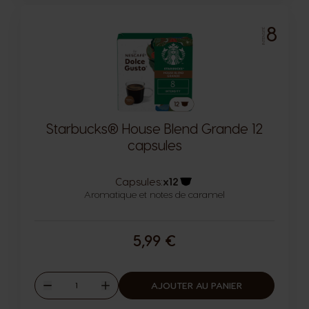
8
INTENSITÉ
Starbucks® House Blend Grande 12
capsules
Capsules:
x12
Aromatique et notes de caramel
Icône capsules
5,99 €
Quantité
AJOUTER AU PANIER
Diminuer
Augmenter