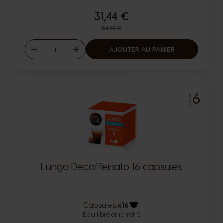
31,44 €
Prix normal
34,92 €
Quantité
AJOUTER AU PANIER
Diminuer
Augmenter
6
INTENSITÉ
Lungo Decaffeinato 16 capsules
Capsules:
x16
Équilibré et torréfié
Icône capsules