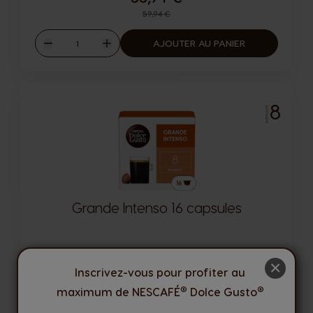
Prix normal
59,94 €
Quantité
AJOUTER AU PANIER
Diminuer
Augmenter
8
INTENSITÉ
Grande Intenso 16 capsules
Capsules:
x16
×
Inscrivez-vous pour profiter au
Puissant et intense
Icône capsules
®
®
maximum de NESCAFÉ
Dolce Gusto