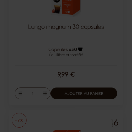
Lungo magnum 30 capsules
Capsules:
x30
Équilibré et torréfié
Icône capsules
9,99 €
Quantité
AJOUTER AU PANIER
Diminuer
Augmenter
6
-7%
INTENSITÉ