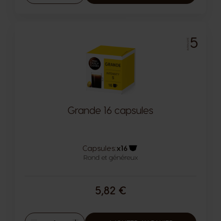
5
INTENSITÉ
Grande 16 capsules
Capsules:
x16
Rond et généreux
Icône capsules
5,82 €
Quantité