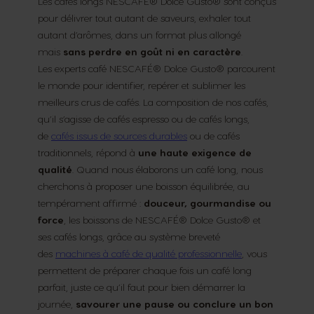
Les cafés longs NESCAFÉ® Dolce Gusto® sont conçus
pour délivrer tout autant de saveurs, exhaler tout
autant d’arômes, dans un format plus allongé
mais
sans perdre en goût ni en caractère
.
Les experts café NESCAFÉ® Dolce Gusto® parcourent
le monde pour identifier, repérer et sublimer les
meilleurs crus de cafés. La composition de nos cafés,
qu’il s’agisse de cafés espresso ou de cafés longs,
de
cafés issus de sources durables
ou de cafés
traditionnels, répond à
une haute exigence de
qualité
. Quand nous élaborons un café long, nous
cherchons à proposer une boisson équilibrée, au
tempérament affirmé :
douceur, gourmandise ou
force
, les boissons de NESCAFÉ® Dolce Gusto® et
ses cafés longs, grâce au système breveté
des
machines à café de qualité professionnelle
, vous
permettent de préparer chaque fois un café long
parfait, juste ce qu’il faut pour bien démarrer la
journée,
savourer une pause ou conclure un bon