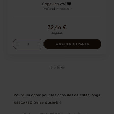
Capsules:
x96
Profond et robuste
Icône capsules
32,46 €
Prix normal
34,92 €
Quantité
AJOUTER AU PANIER
Diminuer
Augmenter
16
articles
Pourquoi opter pour les capsules de cafés longs
NESCAFÉ® Dolce Gusto® ?