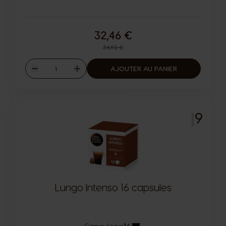
32,46 €
Prix normal
34,92 €
Quantité
AJOUTER AU PANIER
Diminuer
Augmenter
9
INTENSITÉ
Lungo Intenso 16 capsules