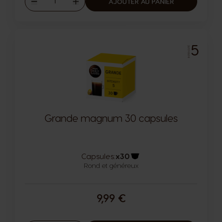
AJOUTER AU PANIER
Diminuer
Augmenter
5
INTENSITÉ
Grande magnum 30 capsules
Capsules:
x30
Rond et généreux
Icône capsules
9,99 €