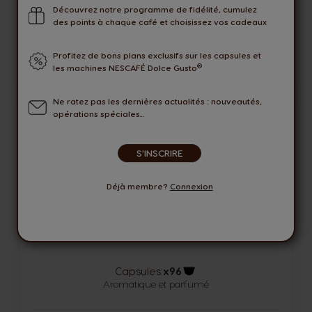
5,82 €
Découvrez notre programme de fidélité, cumulez
des points à chaque café et choisissez vos cadeaux
Quantité
AJOUTER AU PANIER
Profitez de bons plans exclusifs sur les capsules et
Diminuer
Augmenter
®
les machines NESCAFÉ Dolce Gusto
Ne ratez pas les dernières actualités : nouveautés,
8
opérations spéciales...
-10%
INTENSITÉ
S'INSCRIRE
Déjà membre?
Connexion
Pack avantage Grande Intenso 96
capsules
Capsules:
x96
Aromatique et parfumé
Icône capsules