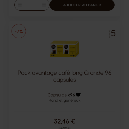
Quantité
AJOUTER AU PANIER
Diminuer
Augmenter
5
-7%
INTENSITÉ
Pack avantage café long Grande 96
capsules
Capsules:
x96
Rond et généreux
Icône capsules
32,46 €
Prix normal
34,92 €