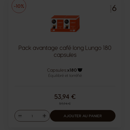
6
-10%
INTENSITÉ
Pack avantage café long Lungo 180
capsules
Capsules:
x180
Équilibré et torréfié
Icône capsules
53,94 €
Prix normal
59,94 €
Quantité
AJOUTER AU PANIER
Diminuer
Augmenter