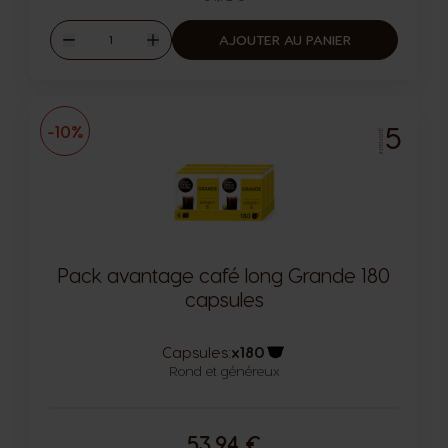
Quantité
AJOUTER AU PANIER
Diminuer
Augmenter
5
-10%
INTENSITÉ
Pack avantage café long Grande 180
capsules
Capsules:
x180
Rond et généreux
Icône capsules
53,94 €