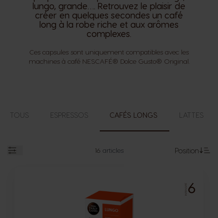
lungo, grande…. Retrouvez le plaisir de
créer en quelques secondes un café
long à la robe riche et aux arômes
complexes.
Ces capsules sont uniquement compatibles avec les
machines à café NESCAFÉ® Dolce Gusto® Original.
TOUS
ESPRESSOS
CAFÉS LONGS
LATTES
16
articles
Position
Ouvert
Pa
6
INTENSITÉ