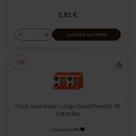
5,82 €
Quantité
AJOUTER AU PANIER
Diminuer
Augmenter
6
-7%
INTENSITÉ
Pack avantage Lungo Decaffeinato 96
capsules
Capsules:
x96
Icône capsules