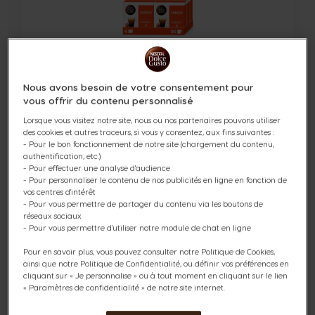
Café long Lungo pack avantages 96
Nous avons besoin de votre consentement pour
capsules
vous offrir du contenu personnalisé
Lorsque vous visitez notre site, nous ou nos partenaires pouvons utiliser
Capsules:
x96
des cookies et autres traceurs, si vous y consentez, aux fins suivantes :
Équilibré et torréfié
Icône capsules
- Pour le bon fonctionnement de notre site (chargement du contenu,
authentification, etc.)
- Pour effectuer une analyse d'audience
- Pour personnaliser le contenu de nos publicités en ligne en fonction de
32,46 €
vos centres d'intérêt
- Pour vous permettre de partager du contenu via les boutons de
Prix normal
34,92 €
réseaux sociaux
- Pour vous permettre d'utiliser notre module de chat en ligne
Quantité
AJOUTER AU PANIER
Diminuer
Augmenter
Pour en savoir plus, vous pouvez consulter notre Politique de Cookies,
ainsi que notre Politique de Confidentialité, ou définir vos préférences en
cliquant sur « Je personnalise » ou à tout moment en cliquant sur le lien
« Paramètres de confidentialité » de notre site internet.