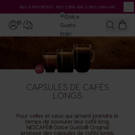
NEO À PRIX RÉDUIT : NEO Caffè 49€ & NEO Latte 69€
Fe
Allez au contenu
Recherche
CAPSULES DE CAFÉS
LONGS
Pour celles et ceux qui aiment prendre le
temps de savourer leur café long,
NESCAFÉ® Dolce Gusto® Original
propose des capsules de cafés longs,