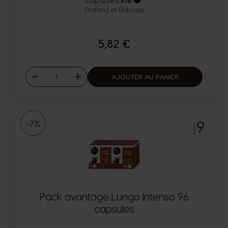
Capsules:
x16
Profond et Robuste
Icône capsules
5,82 €
Quantité
AJOUTER AU PANIER
Diminuer
Augmenter
9
-7%
INTENSITÉ
Pack avantage Lungo Intenso 96
capsules