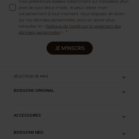
mes préférences basées notamment sur l'utilisation d'un
pixel de suivi des e-mails. Je peux retirer mon
consentement à tout moment. Vous disposez de droits
sur vos données personnelles, pour en savoir plus,
consultez la «
Politique de Nestlé sur la protection des
données personnelles
».
JE M'INSCRIS
SÉLECTEUR DE PAYS
BOISSONS ORIGINAL
TOUS
ESPRESSOS
CAFÉS LONGS
ACCESSOIRES
LATTES
CHOCOLATS
KIT DE DÉTARTRAGE LIQUIDE
THÉS
BOISSONS NEO
INFUSEUR SPECIAL.T®
STARBUCKS®
ADAPTATEUR NEO START®