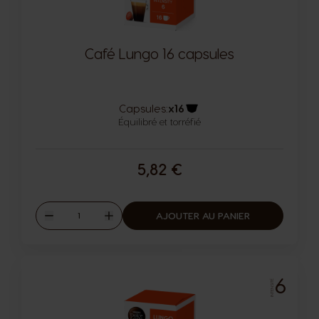
Café Lungo 16 capsules
Capsules:
x16
Équilibré et torréfié
Icône capsules
5,82 €
Quantité
AJOUTER AU PANIER
Diminuer
Augmenter
6
INTENSITÉ