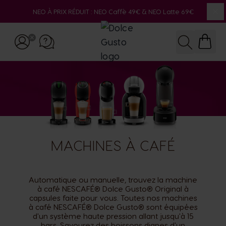
NEO À PRIX RÉDUIT : NEO Caffè 49€ & NEO Latte 69€
Fe
Allez au contenu
Recherche
MACHINES À CAFÉ
Automatique ou manuelle, trouvez la machine
à café NESCAFÉ® Dolce Gusto® Original à
capsules faite pour vous. Toutes nos machines
à café NESCAFÉ® Dolce Gusto® sont équipées
d'un système haute pression allant jusqu'à 15
bars. Savourez des boissons dignes d'un