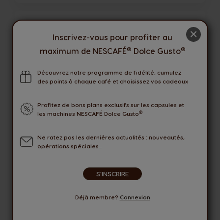
×
Inscrivez-vous pour profiter au
®
®
maximum de NESCAFÉ
Dolce Gusto
Découvrez notre programme de fidélité, cumulez
des points à chaque café et choisissez vos cadeaux
Machine à café Genio S Plus noire
Profitez de bons plans exclusifs sur les capsules et
automatique
®
les machines NESCAFÉ Dolce Gusto
Automatique
Ne ratez pas les dernières actualités : nouveautés,
opérations spéciales...
Compatibilité
S'INSCRIRE
119,00 €
Déjà membre?
Connexion
Quantité
AJOUTER AU PANIER
Diminuer
Augmenter