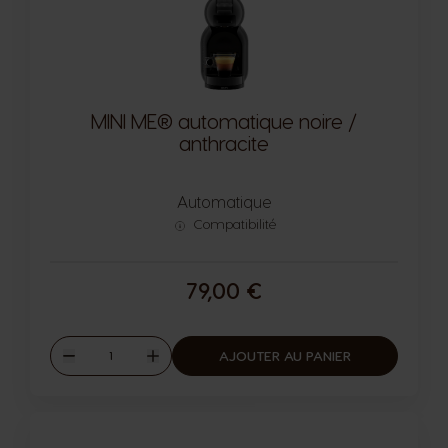
MINI ME® automatique noire /
anthracite
Automatique
Compatibilité
79,00 €
Quantité
AJOUTER AU PANIER
Diminuer
Augmenter