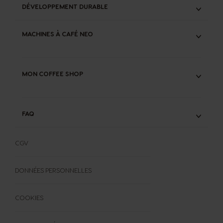
MINI ME®
DÉVELOPPEMENT DURABLE
PICCOLO®
ENTRETIEN MACHINES
NOS ENGAGEMENTS
GARANTIE & RÉPARABILITÉ MACHINES
MACHINES À CAFÉ NEO
RECYCLAGE CAPSULES ORIGINAL
COMPOSTAGE DOSETTES NEO
NEO CAFFE
NEO LATTE
MON COFFEE SHOP
CONSEILS CAFÉ
FAQ
FAQ
FORMULAIRE DE RÉTRACTATION
CGV
DONNÉES PERSONNELLES
COOKIES