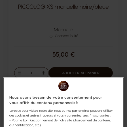
PICCOLO® XS manuelle noire/bleue
Manuelle
Compatibilité
55,00 €
Quantité
AJOUTER AU PANIER
Diminuer
Augmenter
Nous avons besoin de votre consentement pour
vous offrir du contenu personnalisé
Lorsque vous visitez notre site, nous ou nos partenaires pouvons utiliser
des cookies et autres traceurs, si vous y consentez, aux fins suivantes :
- Pour le bon fonctionnement de notre site (chargement du contenu,
authentification, etc.)