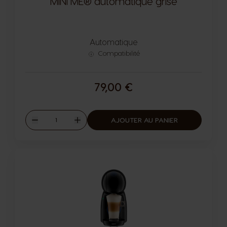
MINI ME® automatique grise
Automatique
Compatibilité
79,00 €
Quantité
AJOUTER AU PANIER
Diminuer
Augmenter