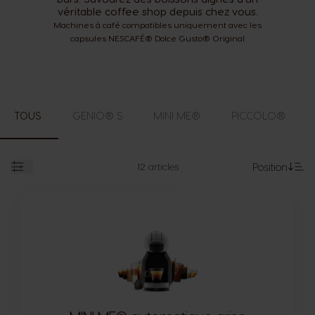
véritable coffee shop depuis chez vous.
Machines à café compatibles uniquement avec les
capsules NESCAFÉ® Dolce Gusto® Original
TOUS
GENIO® S
MINI ME®
PICCOLO®
12
articles
Position
Ouvert
Pa