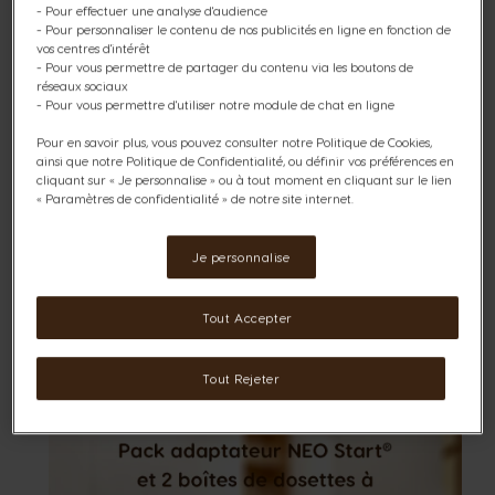
- Pour effectuer une analyse d'audience
- Pour personnaliser le contenu de nos publicités en ligne en fonction de
PICCOLO® XS manuelle noire/grise
vos centres d'intérêt
- Pour vous permettre de partager du contenu via les boutons de
réseaux sociaux
- Pour vous permettre d'utiliser notre module de chat en ligne
Manuelle
Pour en savoir plus, vous pouvez consulter notre Politique de Cookies,
Compatibilité
ainsi que notre Politique de Confidentialité, ou définir vos préférences en
cliquant sur « Je personnalise » ou à tout moment en cliquant sur le lien
« Paramètres de confidentialité » de notre site internet.
55,00 €
Je personnalise
Quantité
AJOUTER AU PANIER
Diminuer
Augmenter
Tout Accepter
Tout Rejeter