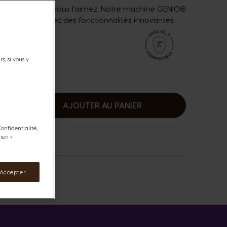
tement comme vous l'aimez. Notre machine GENIO®
 vos envies avec des fonctionnalités innovantes
passer.
s, si vous y
AJOUTER AU PANIER
ugmenter
onfidentialité,
ien «
 Accepter