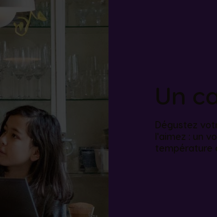
Un c
Dégustez vot
l'aimez : un 
température a