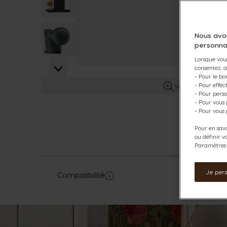
View larger image
Nous avo
personna
Lorsque vous
consentez, a
View larger image
- Pour le bo
Voir plus d’info
- Pour effe
- Pour perso
- Pour vous
- Pour vous 
Pour en savo
ou définir v
Paramètres d
Je per
Compatibilité