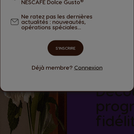
®
NESCAFÉ Dolce Gusto
Ne ratez pas les dernières
actualités : nouveautés,
opérations spéciales...
S'INSCRIRE
Déjà membre?
Connexion
Déco
prog
fidél