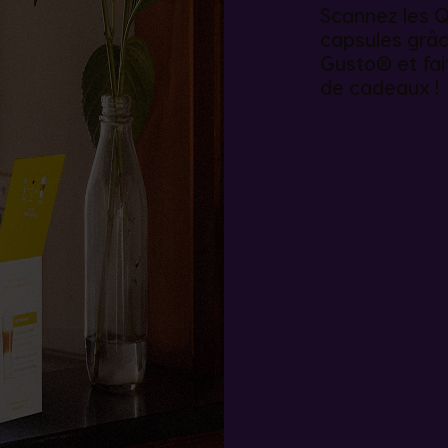
Scannez les Q
capsules grâc
Gusto® et fai
de cadeaux !