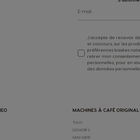
Inscription
E-mail
à
notre
lettre
d’information
J'accepte de recevoir des
:
et concours, sur les pro
préférences basées notamm
retirer mon consentement
personnelles, pour en sav
des données personnelle
NEO
MACHINES À CAFÉ ORIGINAL
TOUS
GENIO® S
MINI ME®