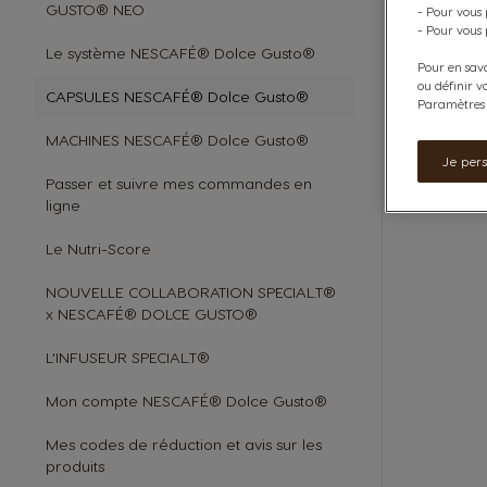
GUSTO® NEO
- Pour vous
- Pour vous 
Le système NESCAFÉ® Dolce Gusto®
Pour en savo
ou définir v
CAPSULES NESCAFÉ® Dolce Gusto®
Paramètres d
MACHINES NESCAFÉ® Dolce Gusto®
Je per
Passer et suivre mes commandes en
ligne
Le Nutri-Score
NOUVELLE COLLABORATION SPECIAL.T®
x NESCAFÉ® DOLCE GUSTO®
L'INFUSEUR SPECIAL.T®
Mon compte NESCAFÉ® Dolce Gusto®
Mes codes de réduction et avis sur les
produits