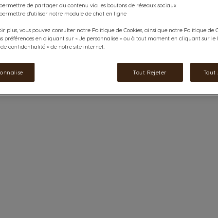
 permettre de partager du contenu via les boutons de réseaux sociaux
permettre d'utiliser notre module de chat en ligne
ir plus, vous pouvez consulter notre Politique de Cookies, ainsi que notre Politique de C
os préférences en cliquant sur « Je personnalise » ou à tout moment en cliquant sur le l
e confidentialité » de notre site internet.
sonnalise
Tout Rejeter
Tout