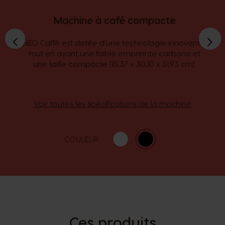
Machine à café compacte
›
›
‹
‹
NEO Caffè est dotée d'une technologie innovante,
tout en ayant une faible empreinte carbone et
une taille compacte (15,37 x 30,10 x 31,93 cm).
Voir toutes les spécifications de la machine
COULEUR
Ces produits