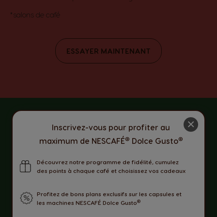
*salons de café
ESSAYER MAINTENANT
×
Inscrivez-vous pour profiter au
®
®
maximum de NESCAFÉ
Dolce Gusto
Eco-conception
Découvrez notre programme de fidélité, cumulez
des points à chaque café et choisissez vos cadeaux
Profitez de bons plans exclusifs sur les capsules et
®
les machines NESCAFÉ Dolce Gusto