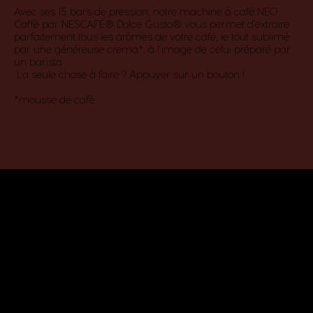
Avec ses 15 bars de pression, notre machine à café NEO
Caffè par NESCAFÉ® Dolce Gusto® vous permet d’extraire
parfaitement tous les arômes de votre café, le tout sublimé
par une généreuse crema*, à l’image de celui préparé par
un barista.​
La seule chose à faire ? Appuyer sur un bouton !​
*mousse de café