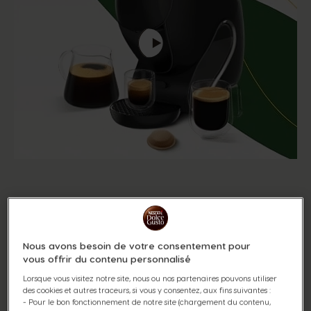
Découvrez le pouvoir
de la technologie
Nous avons besoin de votre consentement pour
SmartBrew™
vous offrir du contenu personnalisé
Lorsque vous visitez notre site, nous ou nos partenaires pouvons utiliser
des cookies et autres traceurs, si vous y consentez, aux fins suivantes :
Pensée pour les puristes, NEO Caffè offre une
- Pour le bon fonctionnement de notre site (chargement du contenu,
expérience sensorielle inédite avec un menu 100%