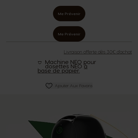
Me Prévenir
Me Prévenir
Livraison offerte dès 30€ d'achat
Machine NEO pour
dosettes NEO
à
base de papier.
Ajouter Aux Favoris
Ajouter Aux Favoris