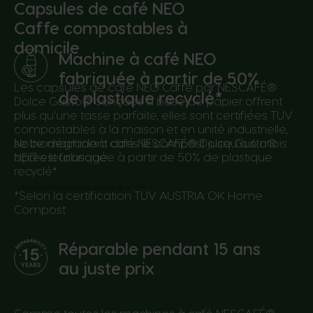
Capsules de café NEO
Caffe compostables à
domicile
Machine à café NEO
fabriquée à partir de 50%
Les capsules de café NEO Caffe par NESCAFÉ®
de plastique recyclé*
Dolce Gusto® conçues à base de papier offrent
plus qu'une tasse parfaite, elles sont certifiées TÜV
compostables à la maison et en unité industrielle,
se biodégradant dans le compost jusqu'à 6 mois
Notre machine à café NESCAFÉ® Dolce Gusto®
après leur usage.
NEO est fabriquée à partir de 50% de plastique
recyclé*
*utilisé pour les pièces sans contact alimentaire
*Selon la certification TÜV AUSTRIA OK Home
Compost
Réparable pendant 15 ans
au juste prix