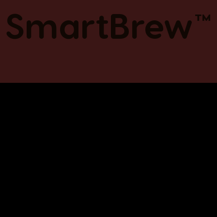
SmartBrew™