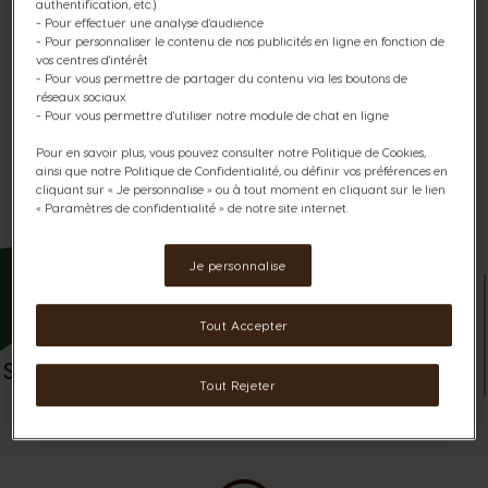
authentification, etc.)
dédié aux cafés noirs. Amateur d’espresso intense ou de
- Pour effectuer une analyse d'audience
café long équilibré, cette machine nouvelle génération
- Pour personnaliser le contenu de nos publicités en ligne en fonction de
garantit un résultat en tasse exceptionnel grâce à la
vos centres d'intérêt
technologie brevetée SmartBrew™ avec une crema*
- Pour vous permettre de partager du contenu via les boutons de
parfaite et une intensité maîtrisée adaptée aux goûts de
réseaux sociaux
chacun : appuyez sur le bouton de démarrage et
- Pour vous permettre d'utiliser notre module de chat en ligne
découvrez l'extraction haute pression, l'extraction lente
ou bien l'extraction type Americano.​ ​
Pour en savoir plus, vous pouvez consulter notre Politique de Cookies,
ainsi que notre Politique de Confidentialité, ou définir vos préférences en
cliquant sur « Je personnalise » ou à tout moment en cliquant sur le lien
*crème de café
« Paramètres de confidentialité » de notre site internet.
Je personnalise
Tout Accepter
Technologie
Eco-
Technologie
TM
SMARTBREW
conception
TM
AIRFOAM
Tout Rejeter