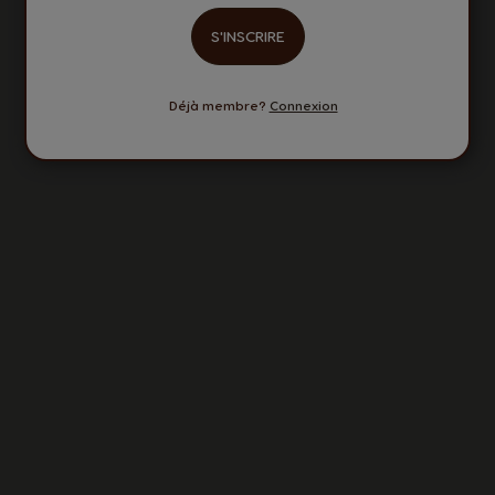
Spanish
German
S'INSCRIRE
Belgium
Belgium
Déjà membre?
Connexion
French
Dutch
Brazil
Bulgaria
Portuguese
Bulgarian
Caribbean
Chile
English
Spanish
Colombia
Costa Rica
Spanish
Spanish