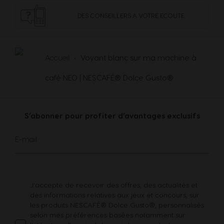
Guatemala
Honduras
DES CONSEILLERS
A VOTRE ECOUTE
Spanish
Spanish
Accueil
Voyant blanc sur ma machine à
Hong Kong
Hong Kong
English
Chinese
café NEO | NESCAFÉ® Dolce Gusto®
Hungary
Indonesia
S’abonner pour profiter d’avantages exclusifs
Hungarian
Indonesian
Inscription
E-mail
à
notre
Italy
Japan
lettre
Italian
Japanese
d’information
:
J'accepte de recevoir des offres, des actualités et
des informations relatives aux jeux et concours, sur
Korea
Latvia
les produits NESCAFÉ® Dolce Gusto®, personnalisés
selon mes préférences basées notamment sur
Korean
Latvian