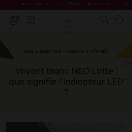
NEO À PRIX RÉDUIT : NEO Caffè 49€ & NEO Latte 69€
Mon
panie
Aide & assistance – Machine à café NEO
Voyant blanc NEO Latte :
que signifie l’indicateur LED
?