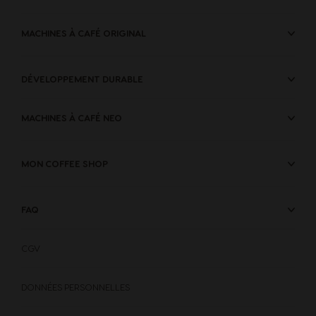
Spanish
Spanish
MACHINES À CAFÉ ORIGINAL
Philippines
Poland
Filipino
Polish
DÉVELOPPEMENT DURABLE
MACHINES À CAFÉ NEO
Portugal
Republic of
Ireland
Portuguese
English
MON COFFEE SHOP
Romania
Rusia
FAQ
Romanian
Russian
CGV
Singapore
Slovakia
Malay
Slovak
DONNÉES PERSONNELLES