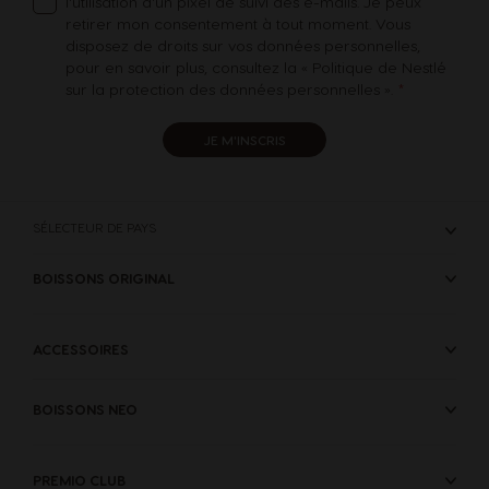
l'utilisation d'un pixel de suivi des e-mails. Je peux
retirer mon consentement à tout moment. Vous
disposez de droits sur vos données personnelles,
Lithuania
Malaysia
pour en savoir plus, consultez la «
Politique de Nestlé
Lithuanian
Malay
sur la protection des données personnelles
».
JE M'INSCRIS
Malta
Mexico
Maltese
Spanish
SÉLECTEUR DE PAYS
Netherland
Nicaragua
BOISSONS ORIGINAL
Dutch
Spanish
ACCESSOIRES
Norway
Panama
Norwegian
Spanish
BOISSONS NEO
Paraguay
Peru
PREMIO CLUB