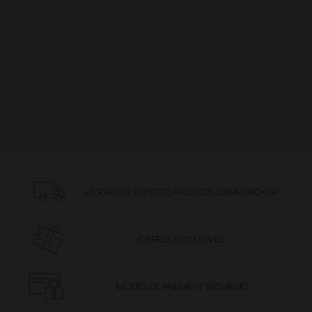
Croatia
Czechia
Croatian
Czech
Denmark
Ecuador
Dannish
Spanish
El Salvador
Estonia
Spanish
Estonian
LIVRAISON OFFERTE
AVEC COLISSIMO PICKUP
Finland
France
Finnish
French
OFFRES
EXCLUSIVES
Germany
Greece
MODES DE PAIEMENT
SECURISES
German
Greek