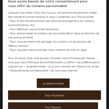
Nous avons besoin de votre consentement pour
Code d'erreur
: n2-alert-5
vous offrir du contenu personnalisé
2) J'ai préparé une boisson et le bouton de démarrage a
commencé à clignoter rapidement en blanc.
Lorsque vous visitez notre site, nous ou nos partenaires pouvons utiliser
Avant de faire quoi que ce soit, ne débranchez pas votre machine.
des cookies et autres traceurs, si vous y consentez, aux fins suivantes :
Attendez que la machine éjecte automatiquement la capsule. Videz le
- Pour le bon fonctionnement de notre site (chargement du contenu,
bac à capsules et remettez-le en place. Si le bouton de démarrage clignote
authentification, etc.)
toujours en blanc, vérifiez l'entrée de la capsule. Est-elle bloquée ? Si oui,
- Pour effectuer une analyse d'audience
utilisez un outil émoussé et non métallique pour retirer la capsule.
- Pour personnaliser le contenu de nos publicités en ligne en fonction de
Remarque : Si vous videz le bac à capsules lorsque la machine est éteinte,
vos centres d'intérêt
lorsque vous la rallumerez, la lumière restera blanche. Veuillez ne vider le
- Pour vous permettre de partager du contenu via les boutons de
bac à capsules que lorsque la machine est allumée.
réseaux sociaux
Code d'erreur
:
n2-warning-2
- Pour vous permettre d'utiliser notre module de chat en ligne
Si l'un des problèmes ci-dessus persiste après avoir suivi ces instructions,
Pour en savoir plus, vous pouvez consulter notre Politique de Cookies,
veuillez contacter le service consommateurs
NESCAFÉ® Dolce Gusto®
ainsi que notre Politique de Confidentialité, ou définir vos préférences en
au 0800 707 6066
et mentionnez leur le code d'erreur correspondant,
cliquant sur « Je personnalise » ou à tout moment en cliquant sur le lien
notre équipe fera de son mieux pour résoudre le problème.
« Paramètres de confidentialité » de notre site internet.
Je personnalise
Tout Accepter
Ces articles
pourraient aussi
Tout Rejeter