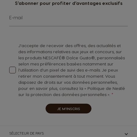
S’abonner pour profiter d’avantages exclusifs
Inscription
E-mail
à
notre
lettre
d’information
:
J'accepte de recevoir des offres, des actualités et
des informations relatives aux jeux et concours, sur
les produits NESCAFÉ® Dolce Gusto®, personnalisés
selon mes préférences basées notamment sur
l'utilisation d'un pixel de suivi des e-mails. Je peux
retirer mon consentement à tout moment. Vous
disposez de droits sur vos données personnelles,
pour en savoir plus, consultez la «
Politique de Nestlé
sur la protection des données personnelles
».
JE M'INSCRIS
SÉLECTEUR DE PAYS