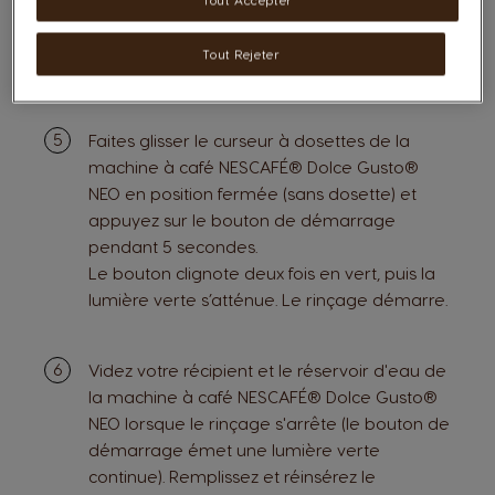
de la machine.
Le bouton de démarrage situé sur la tête de
Tout Rejeter
la machine à café doit clignoter en vert.
Faites glisser le curseur à dosettes de la
machine à café NESCAFÉ® Dolce Gusto®
NEO en position fermée (sans dosette) et
appuyez sur le bouton de démarrage
pendant 5 secondes.
Le bouton clignote deux fois en vert, puis la
lumière verte s’atténue. Le rinçage démarre.
Videz votre récipient et le réservoir d'eau de
la machine à café NESCAFÉ® Dolce Gusto®
NEO lorsque le rinçage s'arrête (le bouton de
démarrage émet une lumière verte
continue). Remplissez et réinsérez le