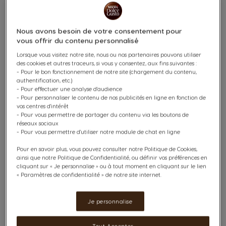
Attention à toujours bien maintenir la
machine à café en position verticale!
Nous avons besoin de votre consentement pour
vous offrir du contenu personnalisé
Remplissez le réservoir d'eau de la machine
Lorsque vous visitez notre site, nous ou nos partenaires pouvons utiliser
à café NESCAFÉ® Dolce Gusto® NEO avec de
des cookies et autres traceurs, si vous y consentez, aux fins suivantes :
l'eau potable à température ambiante.
- Pour le bon fonctionnement de notre site (chargement du contenu,
authentification, etc.)
Remettez ensuite le réservoir d'eau dans la
- Pour effectuer une analyse d'audience
machine à café.
- Pour personnaliser le contenu de nos publicités en ligne en fonction de
vos centres d'intérêt
- Pour vous permettre de partager du contenu via les boutons de
réseaux sociaux
Placez un récipient (tasse, bol) vide, de
- Pour vous permettre d'utiliser notre module de chat en ligne
minimum 0,5L sous la sortie café.
Pour en savoir plus, vous pouvez consulter notre Politique de Cookies,
Si besoin, retirez le porte tasse ajustable de
ainsi que notre Politique de Confidentialité, ou définir vos préférences en
la machine à café.
cliquant sur « Je personnalise » ou à tout moment en cliquant sur le lien
« Paramètres de confidentialité » de notre site internet.
Allumez votre machine à café NESCAFÉ®
Je personnalise
Dolce Gusto® NEO en appuyant sur le
bouton marche/arrêt situé sur le côté droit
Tout Accepter