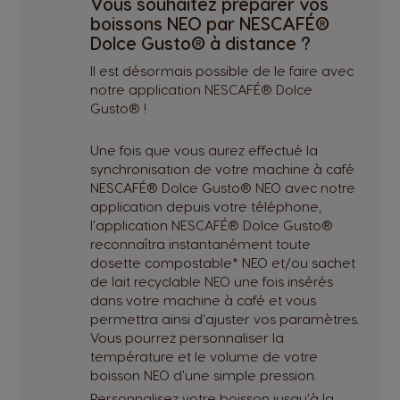
Vous souhaitez préparer vos
boissons NEO par NESCAFÉ®
Dolce Gusto® à distance ?
Il est désormais possible de le faire avec
notre application NESCAFÉ® Dolce
Inscrivez-vous pour profiter au maximum
Gusto® !
®
®
de NESCAFÉ
Dolce Gusto
Une fois que vous aurez effectué la
Découvrez notre programme de fidélité, cumulez des
synchronisation de votre machine à café
points à chaque café et choisissez vos cadeaux
NESCAFÉ® Dolce Gusto® NEO avec notre
Profitez de bons plans exclusifs sur les capsules et les
application depuis votre téléphone,
®
machines NESCAFÉ Dolce Gusto
l'application NESCAFÉ® Dolce Gusto®
reconnaîtra instantanément toute
Ne ratez pas les dernières actualités : nouveautés,
dosette compostable* NEO et/ou sachet
opérations spéciales...
de lait recyclable NEO une fois insérés
dans votre machine à café et vous
S'INSCRIRE
permettra ainsi d'ajuster vos paramètres.
Vous pourrez personnaliser la
température et le volume de votre
Connexion
boisson NEO d'une simple pression.
Personnalisez votre boisson jusqu'à la