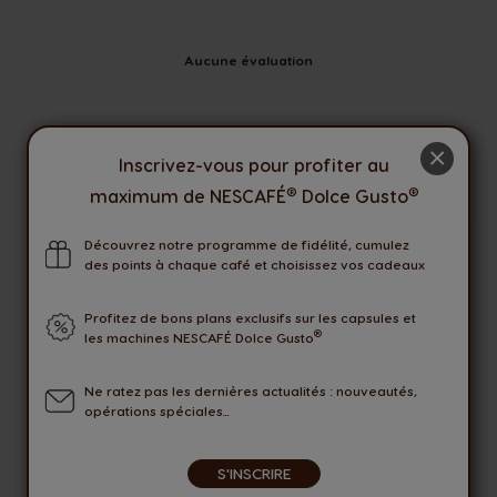
Aucune évaluation
×
Inscrivez-vous pour profiter au
Seuls les utilisateurs connectés peuvent laisser une
®
®
maximum de NESCAFÉ
Dolce Gusto
évaluation. Veuillez vous
Connecter
ou
Créer un compte
.
Découvrez notre programme de fidélité, cumulez
des points à chaque café et choisissez vos cadeaux
LIVRAISON OFFERTE
AVEC COLISSIMO PICKUP
Profitez de bons plans exclusifs sur les capsules et
®
les machines NESCAFÉ Dolce Gusto
OFFRES
EXCLUSIVES
Ne ratez pas les dernières actualités : nouveautés,
opérations spéciales...
MODES DE PAIEMENT
SECURISES
S'INSCRIRE