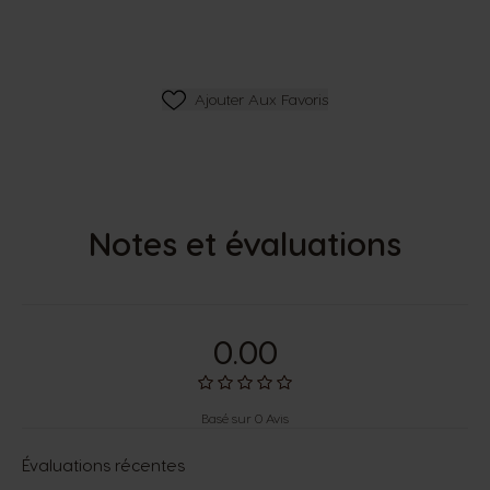
Ajouter Aux Favoris
Ajouter Aux Favoris
Notes et évaluations
0.00
Basé sur 0 Avis
Évaluations récentes