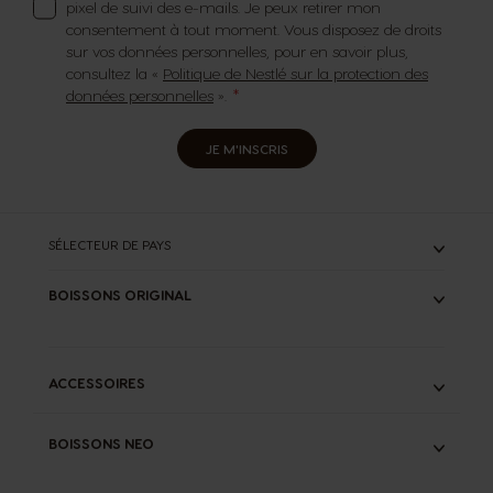
pixel de suivi des e-mails. Je peux retirer mon
consentement à tout moment. Vous disposez de droits
sur vos données personnelles, pour en savoir plus,
consultez la «
Politique de Nestlé sur la protection des
données personnelles
».
JE M'INSCRIS
SÉLECTEUR DE PAYS
BOISSONS ORIGINAL
TOUS
ESPRESSOS
CAFÉS LONGS
ACCESSOIRES
LATTES
CHOCOLATS
KIT DE DÉTARTRAGE LIQUIDE
THÉS
BOISSONS NEO
INFUSEUR SPECIAL.T®
STARBUCKS®
ADAPTATEUR NEO START®
SPECIAL.T®
TOUS