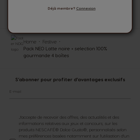
Déjà membre?
Connexion
DES CONSEILLERS
A VOTRE ECOUTE
Home
Festive
Pack NEO Latte noire + selection 100%
gourmande 4 boîtes
S’abonner pour profiter d’avantages exclusifs
E-mail
J'accepte de recevoir des offres, des actualités et des
informations relatives aux jeux et concours, sur les
produits NESCAFÉ® Dolce Gusto®, personnalisés selon
mes préférences basées notamment sur l'utilisation d'un