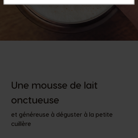
Une mousse de lait
onctueuse
et généreuse à déguster à la petite
cuillère