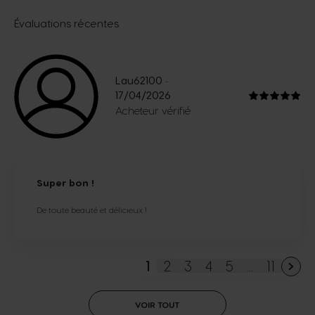
Évaluations récentes
Lau62100
-
17/04/2026
Acheteur vérifié
Super bon !
De toute beauté et délicieux !
1
2
3
4
5
...
11
Vous lisez actuellement l
Page
Page
Page
Page
Page
VOIR TOUT