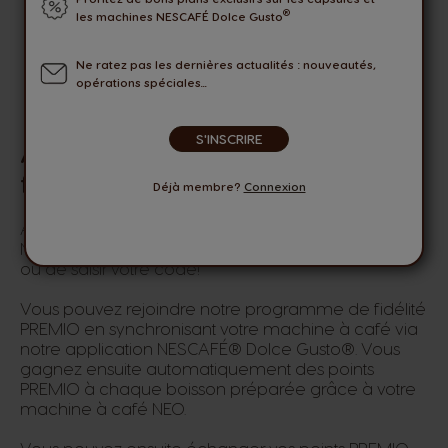
®
les machines NESCAFÉ Dolce Gusto
Ne ratez pas les dernières actualités : nouveautés,
opérations spéciales...
S'INSCRIRE
Avantages du programme de
fidélité PREMIO
Déjà membre?
Connexion
Avec la nouvelle machine à café NEO Latte par
NESCAFÉ® Dolce Gusto®, plus besoin de scanner
ou de saisir votre code!
Vous pouvez rejoindre notre programme de fidélité
PREMIO en synchronisant votre machine à café via
notre application NESCAFÉ® Dolce Gusto®. Vous
gagnez ensuite automatiquement des points
PREMIO à chaque boisson préparée grâce à votre
machine à café NEO.