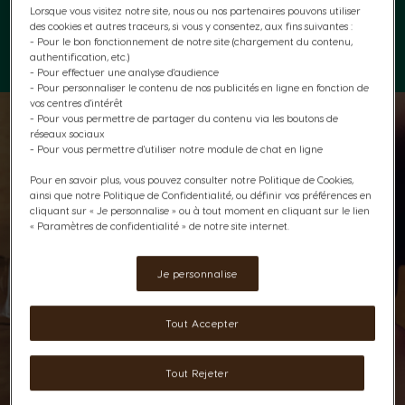
nouvelle machine à café NESCAFÉ® Dolce Gusto® NEO,
Lorsque vous visitez notre site, nous ou nos partenaires pouvons utiliser
conçue pour vous offrir une expérience café de qualité riche
des cookies et autres traceurs, si vous y consentez, aux fins suivantes :
en saveurs. Commandez dès maintenant votre pack
- Pour le bon fonctionnement de notre site (chargement du contenu,
authentification, etc.)
Cappuccino NEO par NESCAFÉ® Dolce Gusto® et laissez-
- Pour effectuer une analyse d'audience
vous séduire par cette boisson incontournable.
- Pour personnaliser le contenu de nos publicités en ligne en fonction de
vos centres d'intérêt
- Pour vous permettre de partager du contenu via les boutons de
réseaux sociaux
- Pour vous permettre d'utiliser notre module de chat en ligne
Pour en savoir plus, vous pouvez consulter notre Politique de Cookies,
ainsi que notre Politique de Confidentialité, ou définir vos préférences en
cliquant sur « Je personnalise » ou à tout moment en cliquant sur le lien
« Paramètres de confidentialité » de notre site internet.
Je personnalise
Tout Accepter
Tout Rejeter