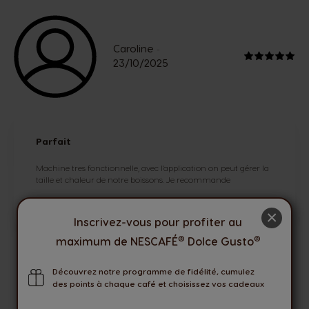
Caroline
-
23/10/2025
Parfait
Machine tres fonctionnelle, avec l'application on peut gérer la
taille et chaleur de notre boissons. Je recommande
×
Inscrivez-vous pour profiter au
®
®
maximum de NESCAFÉ
Dolce Gusto
VOIR TOUT
Découvrez notre programme de fidélité, cumulez
des points à chaque café et choisissez vos cadeaux