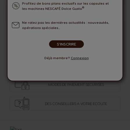
Profitez de bons plans exclusifs sur les capsules et
®
les machines NESCAFÉ Dolce Gusto
Seuls les utilisateurs connectés peuvent laisser une
évaluation. Veuillez vous
Connecter
ou
Créer un compte
.
Ne ratez pas les dernières actualités : nouveautés,
opérations spéciales...
S'INSCRIRE
LIVRAISON OFFERTE
AVEC COLISSIMO PICKUP
Déjà membre?
Connexion
OFFRES
EXCLUSIVES
MODES DE PAIEMENT
SECURISES
DES CONSEILLERS
A VOTRE ECOUTE