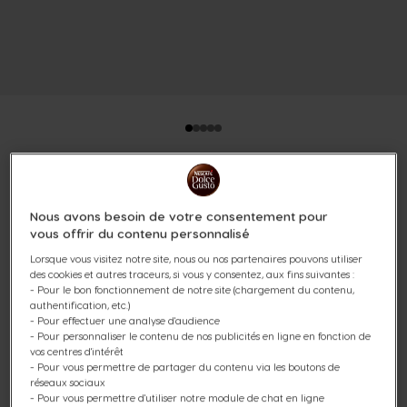
PACK NEO CAFFÈ BLANCHE +
Nous avons besoin de votre consentement pour
SELECTION CAFÉS LONGS 4
vous offrir du contenu personnalisé
BOÎTES
Lorsque vous visitez notre site, nous ou nos partenaires pouvons utiliser
des cookies et autres traceurs, si vous y consentez, aux fins suivantes :
- Pour le bon fonctionnement de notre site (chargement du contenu,
(3)
authentification, etc.)
- Pour effectuer une analyse d'audience
- Pour personnaliser le contenu de nos publicités en ligne en fonction de
vos centres d'intérêt
- Pour vous permettre de partager du contenu via les boutons de
réseaux sociaux
Découvrez notre pack composé d'une machine à café
- Pour vous permettre d'utiliser notre module de chat en ligne