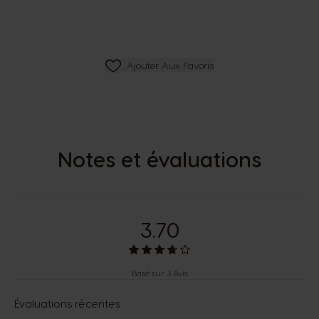
Ajouter Aux Favoris
Ajouter Aux Favoris
Notes et évaluations
3.70
Basé sur 3 Avis
Évaluations récentes