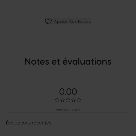
Ajouter Aux Favoris
Ajouter Aux Favoris
Notes et évaluations
0.00
Basé sur 0 Avis
Évaluations récentes