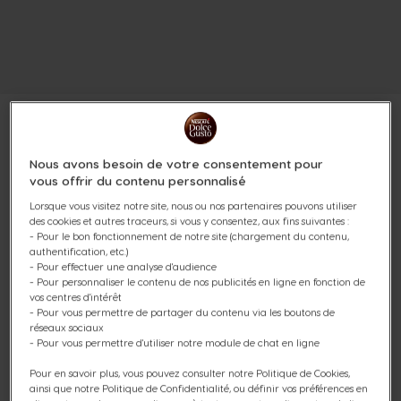
Nous avons besoin de votre consentement pour
vous offrir du contenu personnalisé
PACK NEO LATTE NOIRE +
Lorsque vous visitez notre site, nous ou nos partenaires pouvons utiliser
SELECTION TOP VENTES 4
des cookies et autres traceurs, si vous y consentez, aux fins suivantes :
- Pour le bon fonctionnement de notre site (chargement du contenu,
authentification, etc.)
BOÎTES
- Pour effectuer une analyse d'audience
- Pour personnaliser le contenu de nos publicités en ligne en fonction de
(0)
vos centres d'intérêt
- Pour vous permettre de partager du contenu via les boutons de
réseaux sociaux
- Pour vous permettre d'utiliser notre module de chat en ligne
Pour en savoir plus, vous pouvez consulter notre Politique de Cookies,
Découvrez notre Pack Machine à café & Dosettes
ainsi que notre Politique de Confidentialité, ou définir vos préférences en