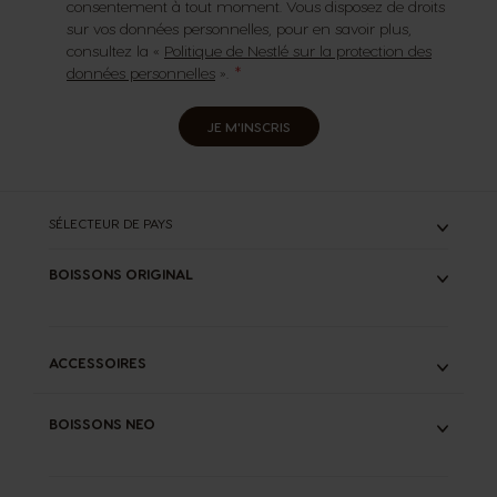
consentement à tout moment. Vous disposez de droits
sur vos données personnelles, pour en savoir plus,
consultez la «
Politique de Nestlé sur la protection des
données personnelles
».
JE M'INSCRIS
SÉLECTEUR DE PAYS
BOISSONS ORIGINAL
TOUS
ESPRESSOS
CAFÉS LONGS
ACCESSOIRES
LATTES
CHOCOLATS
KIT DE DÉTARTRAGE LIQUIDE
THÉS
BOISSONS NEO
INFUSEUR SPECIAL.T®
STARBUCKS®
ADAPTATEUR NEO START®
SPECIAL.T®
TOUS
PACKS PROMO
ESPRESSOS