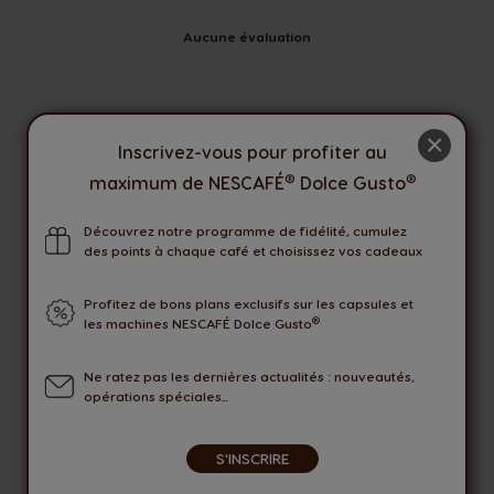
Aucune évaluation
×
Inscrivez-vous pour profiter au
Seuls les utilisateurs connectés peuvent laisser une
évaluation. Veuillez vous
Connecter
ou
Créer un compte
.
®
®
maximum de NESCAFÉ
Dolce Gusto
Découvrez notre programme de fidélité, cumulez
des points à chaque café et choisissez vos cadeaux
LIVRAISON OFFERTE
AVEC COLISSIMO PICKUP
Profitez de bons plans exclusifs sur les capsules et
®
les machines NESCAFÉ Dolce Gusto
OFFRES
EXCLUSIVES
Ne ratez pas les dernières actualités : nouveautés,
opérations spéciales...
MODES DE PAIEMENT
SECURISES
S'INSCRIRE