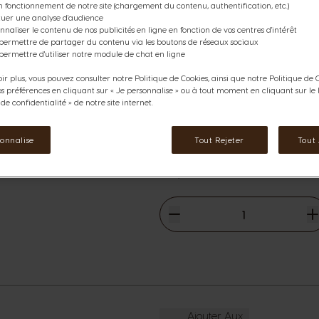
NESCAFÉ® Dolce Gusto®. Bénéfi
n fonctionnement de notre site (chargement du contenu, authentification, etc.)
ctuer une analyse d'audience
maison!
nnaliser le contenu de nos publicités en ligne en fonction de vos centres d'intérêt
 permettre de partager du contenu via les boutons de réseaux sociaux
Contenu du Pack :
permettre d'utiliser notre module de chat en ligne
1.
MACHINE NEO NOIRE
ir plus, vous pouvez consulter notre Politique de Cookies, ainsi que notre Politique de C
2
NEO Espresso
os préférences en cliquant sur « Je personnalise » ou à tout moment en cliquant sur le l
2
NEO Lungo
e confidentialité » de notre site internet.
2
NEO Espresso Intense
rmations
sonnalise
Tout Rejeter
Tout
89,22 €
The price depends on the cho
Prix normal
135,22 €
Diminuer
Quantité
A
Ajouter Aux Favoris
Ajouter Aux