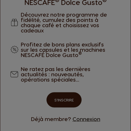
NESCAFÉ
Dolce Gusto
Découvrez notre programme de
fidélité, cumulez des points à
chaque café et choisissez vos
cadeaux
vent laisser une évaluation. Veuillez vous
Profitez de bons plans exclusifs
Conn
sur les capsules et les machines
®
NESCAFÉ Dolce Gusto
Ne ratez pas les dernières
actualités : nouveautés,
opérations spéciales...
OFFRES
MODES DE PAI
EXCLUSIVES
SECURISE
S'INSCRIRE
Déjà membre?
Connexion
S’abonner
TES