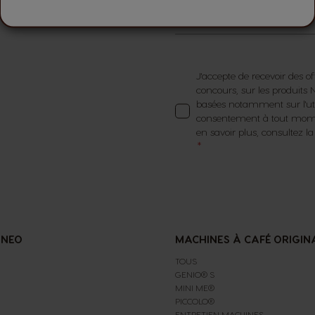
E-mail
J'accepte de recevoir des of
concours, sur les produit
basées notamment sur l'util
consentement à tout momen
en savoir plus, consultez l
 NEO
MACHINES À CAFÉ ORIGIN
TOUS
GENIO® S
MINI ME®
PICCOLO®
ENTRETIEN MACHINES