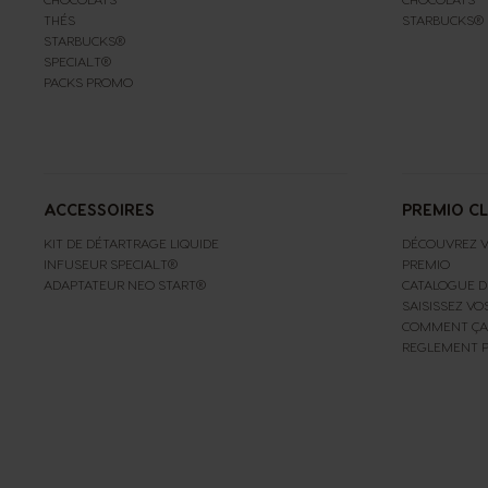
THÉS
STARBUCKS®
STARBUCKS®
SPECIAL.T®
PACKS PROMO
ACCESSOIRES
PREMIO C
KIT DE DÉTARTRAGE LIQUIDE
DÉCOUVREZ V
INFUSEUR SPECIAL.T®
PREMIO
ADAPTATEUR NEO START®
CATALOGUE D
SAISISSEZ VO
COMMENT ÇA
REGLEMENT 