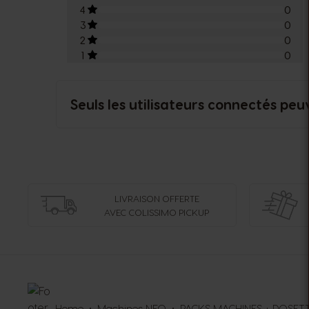
4
0
3
0
2
0
1
0
Seuls les utilisateurs connectés peu
LIVRAISON OFFERTE
AVEC COLISSIMO PICKUP
Home
Machines NEO
PACKS MACHINES + DOSET