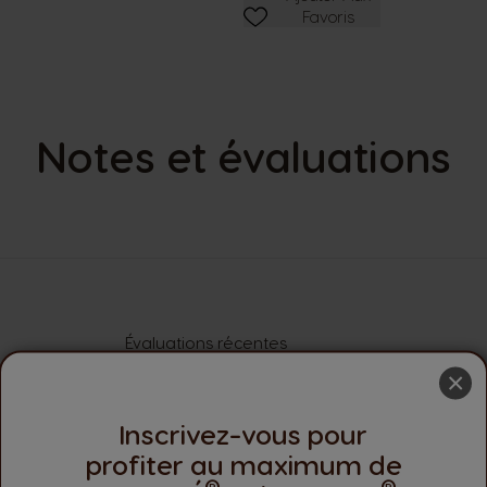
Favoris
Notes et évaluations
Évaluations récentes
×
Inscrivez-vous pour
Aucune
profiter au maximum de
®
®