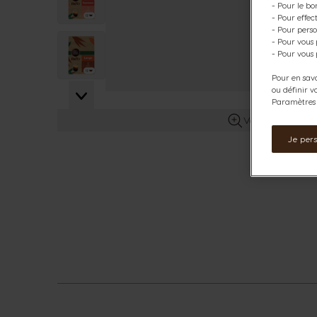
- Pour le bo
- Pour effe
- Pour perso
View larger image
- Pour vous
- Pour vous 
Pour en savo
ou définir v
View larger image
Paramètres d
Voir plus d’info
Je per