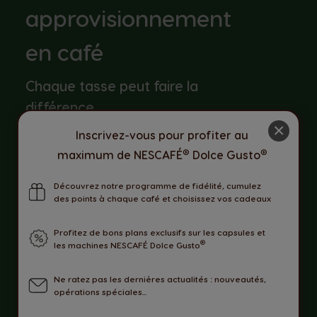
approvisionnement
en café
Chaque tasse peut faire la
différence.
×
Inscrivez-vous pour profiter au
Chez Nescafé Dolce Gusto, nous
®
®
maximum de NESCAFÉ
Dolce Gusto
approvisionnons notre café via le Nescafé
plan, notre programme de durabilité. Cela
Découvrez notre programme de fidélité, cumulez
implique que notre café est traçable
des points à chaque café et choisissez vos cadeaux
jusqu'aux groupes de fermes où il est
cultivé selon des normes de durabilité
issues de programmes externes, couvrant
Profitez de bons plans exclusifs sur les capsules et
les pratiques sociales et
®
les machines NESCAFÉ Dolce Gusto
environnementales, y compris les
conditions de travail des agriculteurs et
Ne ratez pas les dernières actualités : nouveautés,
l'optimisation des engrais.
opérations spéciales...