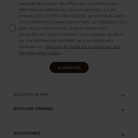
J'accepte de recevoir des offres, des actualités et des
informations relatives aux jeux et concours, sur les
produits NESCAFÉ® Dolce Gusto®, personnalisés selon
mes préférences basées notamment sur l'utilisation d'un
pixel de suivi des e-mails. Je peux retirer mon
consentement à tout moment. Vous disposez de droits
sur vos données personnelles, pour en savoir plus,
consultez la «
Politique de Nestlé sur la protection des
données personnelles
».
JE M'INSCRIS
SÉLECTEUR DE PAYS
BOISSONS ORIGINAL
TOUS
ESPRESSOS
CAFÉS LONGS
ACCESSOIRES
LATTES