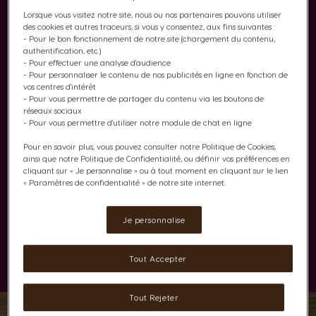
Lorsque vous visitez notre site, nous ou nos partenaires pouvons utiliser
des cookies et autres traceurs, si vous y consentez, aux fins suivantes :
- Pour le bon fonctionnement de notre site (chargement du contenu,
authentification, etc.)
- Pour effectuer une analyse d'audience
- Pour personnaliser le contenu de nos publicités en ligne en fonction de
vos centres d'intérêt
- Pour vous permettre de partager du contenu via les boutons de
Une dose courte,
réseaux sociaux
- Pour vous permettre d'utiliser notre module de chat en ligne
intensément riche
Pour en savoir plus, vous pouvez consulter notre Politique de Cookies,
ainsi que notre Politique de Confidentialité, ou définir vos préférences en
Emmenez vos sens dans un puissant voyage gustatif avec
cliquant sur « Je personnalise » ou à tout moment en cliquant sur le lien
« Paramètres de confidentialité » de notre site internet.
notre NEO Ristretto. Découvrez l’intensité d’une torréfaction
brune aux accents de cacao, infusée dans chaque dosette
de café Ristretto. Cette tasse courte et intense révèle une
Je personnalise
amertume robuste et une subtile acidité, laissant une
empreinte plus durable et raffinée en bouche.
Tout Accepter
Tout Rejeter