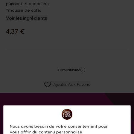
puissant et audacieux.
*mousse de café.
Voir les ingrédients
4,37 €
Compatibilité
Ajouter Aux Favoris
Ajouter Aux Favoris
Nous avons besoin de votre consentement pour
vous offrir du contenu personnalisé