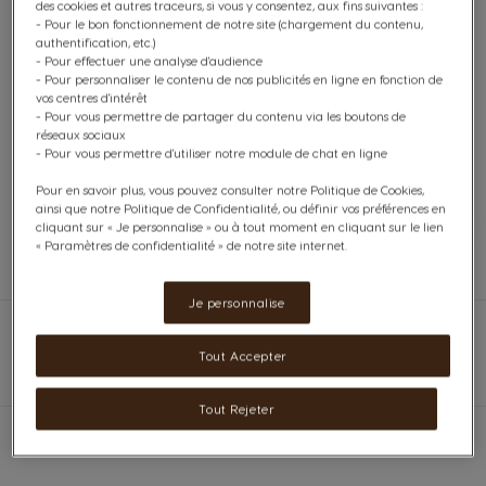
des cookies et autres traceurs, si vous y consentez, aux fins suivantes :
- Pour le bon fonctionnement de notre site (chargement du contenu,
LIVRAISON OFFERTE
AVEC COLISSIMO PICKUP
authentification, etc.)
- Pour effectuer une analyse d'audience
- Pour personnaliser le contenu de nos publicités en ligne en fonction de
vos centres d'intérêt
OFFRES
EXCLUSIVES
- Pour vous permettre de partager du contenu via les boutons de
réseaux sociaux
- Pour vous permettre d'utiliser notre module de chat en ligne
MODES DE PAIEMENT
SECURISES
Pour en savoir plus, vous pouvez consulter notre Politique de Cookies,
ainsi que notre Politique de Confidentialité, ou définir vos préférences en
cliquant sur « Je personnalise » ou à tout moment en cliquant sur le lien
« Paramètres de confidentialité » de notre site internet.
DES CONSEILLERS
A VOTRE ECOUTE
Je personnalise
Accueil
Survey
Tout Accepter
Tout Rejeter
S’abonner pour profiter d’avantages exclusifs