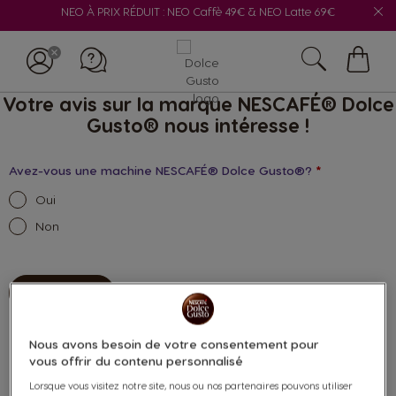
NEO À PRIX RÉDUIT : NEO Caffè 49€ & NEO Latte 69€
Mon
Votre avis sur la marque NESCAFÉ® Dolce
panie
Gusto® nous intéresse !
Avez-vous une machine NESCAFÉ® Dolce Gusto®?
*
Oui
Non
ENVOYER
Nous avons besoin de votre consentement pour
vous offrir du contenu personnalisé
Lorsque vous visitez notre site, nous ou nos partenaires pouvons utiliser