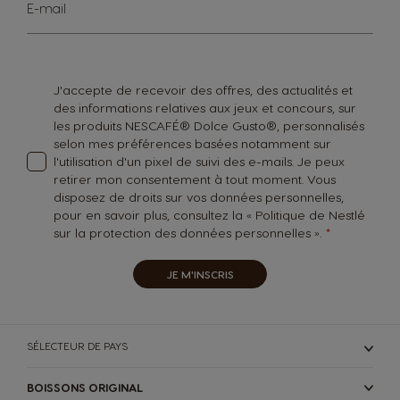
Inscription
E-mail
à
notre
lettre
d’information
:
J'accepte de recevoir des offres, des actualités et
des informations relatives aux jeux et concours, sur
les produits NESCAFÉ® Dolce Gusto®, personnalisés
selon mes préférences basées notamment sur
l'utilisation d'un pixel de suivi des e-mails. Je peux
retirer mon consentement à tout moment. Vous
disposez de droits sur vos données personnelles,
pour en savoir plus, consultez la «
Politique de Nestlé
sur la protection des données personnelles
».
Inscrivez-vous pour profiter au maximum
JE M'INSCRIS
®
®
de NESCAFÉ
Dolce Gusto
Découvrez notre programme de fidélité, cumulez des
SÉLECTEUR DE PAYS
points à chaque café et choisissez vos cadeaux
Sélecteur de pays
Profitez de bons plans exclusifs sur les capsules et les
BOISSONS ORIGINAL
®
machines NESCAFÉ Dolce Gusto