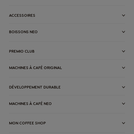
Ne ratez pas les dernières actualités : nouveautés,
opérations spéciales...
ACCESSOIRES
Argentina
Austria
S'INSCRIRE
Spanish
German
BOISSONS NEO
Connexion
Belgium
Belgium
PREMIO CLUB
French
Dutch
MACHINES À CAFÉ ORIGINAL
Brazil
Bulgaria
DÉVELOPPEMENT DURABLE
Portuguese
Bulgarian
MACHINES À CAFÉ NEO
Caribbean
Chile
English
Spanish
MON COFFEE SHOP