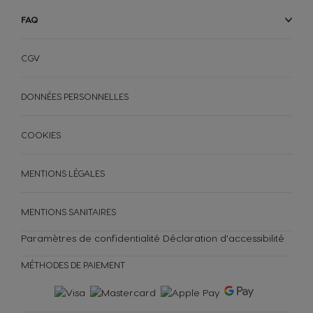
Colombia
Costa Rica
FAQ
Spanish
Spanish
CGV
Croatia
Czechia
Croatian
Czech
DONNÉES PERSONNELLES
Denmark
Ecuador
COOKIES
Dannish
Spanish
MENTIONS LÉGALES
El Salvador
Estonia
MENTIONS SANITAIRES
Spanish
Estonian
Paramètres de confidentialité
Déclaration d'accessibilité
MÉTHODES DE PAIEMENT
Finland
France
Finnish
French