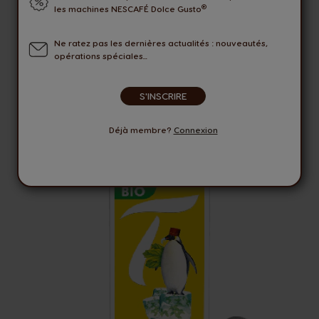
®
les machines NESCAFÉ Dolce Gusto
Ceci pourrait aussi
Ne ratez pas les dernières actualités : nouveautés,
opérations spéciales...
vous intéresser
S'INSCRIRE
Déjà membre?
Connexion