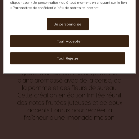
cliquant sur « Je personnalise » ou à tout moment en cliquant sur le lien
« Paramètres de confidentialité » de notre site internet.
Je personnalise
Tout Accepter
SPARKY CHERRY
Tout Rejeter
Sparky Cherry célèbre l’éclat de l’été
grâce à un délicat mélange de thé
blanc aromatisé avec de la cerise, de
la pomme et des fleurs de sureau.
Cette création en édition limitée réunit
des notes fruitées juteuses et de doux
accents floraux pour recréer la
fraîcheur d’une limonade maison.