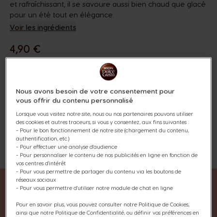
et rafraîchissant, il se savoure aussi bien chaud que glacé
pour un été tout en élégance.
Voir les ingrédients
4,90 €
Nous avons besoin de votre consentement pour
vous offrir du contenu personnalisé
Les capsules SPECIAL.T® sont
Lorsque vous visitez notre site, nous ou nos partenaires pouvons utiliser
uniquement compatibles
des cookies et autres traceurs, si vous y consentez, aux fins suivantes :
avec
l'infuseur SPECIAL.T
et
- Pour le bon fonctionnement de notre site (chargement du contenu,
certains modèles de machines.
authentification, etc.)
- Pour effectuer une analyse d'audience
Ajouter Aux Favoris
Ajouter Aux Favoris
- Pour personnaliser le contenu de nos publicités en ligne en fonction de
vos centres d'intérêt
- Pour vous permettre de partager du contenu via les boutons de
réseaux sociaux
- Pour vous permettre d'utiliser notre module de chat en ligne
Pour en savoir plus, vous pouvez consulter notre Politique de Cookies,
ainsi que notre Politique de Confidentialité, ou définir vos préférences en