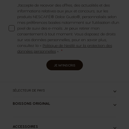
J'accepte de recevoir des offres, des actualités et des
informations relatives aux jeux et concours, sur les
produits NESCAFÉ® Dolce Gusto®, personnalisés selon
mes préférences basées notamment sur l'utilisation d'un
pixel de suivi des e-mails. Je peux retirer mon
consentement à tout moment. Vous disposez de droits
sur vos données personnelles, pour en savoir plus,
consultez la «
Politique de Nestlé sur la protection des
données personnelles
».
JE M'INSCRIS
SÉLECTEUR DE PAYS
BOISSONS ORIGINAL
TOUS
ESPRESSOS
CAFÉS LONGS
ACCESSOIRES