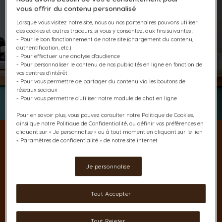
vous offrir du contenu personnalisé
Lorsque vous visitez notre site, nous ou nos partenaires pouvons utiliser
des cookies et autres traceurs, si vous y consentez, aux fins suivantes :
- Pour le bon fonctionnement de notre site (chargement du contenu,
authentification, etc.)
- Pour effectuer une analyse d'audience
- Pour personnaliser le contenu de nos publicités en ligne en fonction de
vos centres d'intérêt
- Pour vous permettre de partager du contenu via les boutons de
réseaux sociaux
- Pour vous permettre d'utiliser notre module de chat en ligne
Pour en savoir plus, vous pouvez consulter notre Politique de Cookies,
ainsi que notre Politique de Confidentialité, ou définir vos préférences en
cliquant sur « Je personnalise » ou à tout moment en cliquant sur le lien
Une taille XS pour un choix
« Paramètres de confidentialité » de notre site internet.
XL
Je personnalise
Petite en taille mais dotée de grandes
qualités, la machine PICCOLO® XS
Tout Accepter
dépassera toutes vos attentes pour
préparer vos boissons préférées.
Tout Rejeter