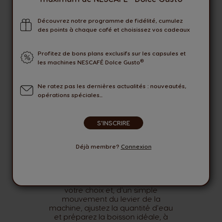
Découvrez notre programme de fidélité, cumulez
des points à chaque café et choisissez vos cadeaux
Profitez de bons plans exclusifs sur les capsules et
®
les machines NESCAFÉ Dolce Gusto
Ne ratez pas les dernières actualités : nouveautés,
opérations spéciales...
S'INSCRIRE
Déjà membre?
Connexion
Système de dosage manuel
Glissez simplement la capsule de
votre choix et, d'un simple
mouvement du levier de la
machine, ajustez la quantité d'eau
et préparez la boisson idéale, à