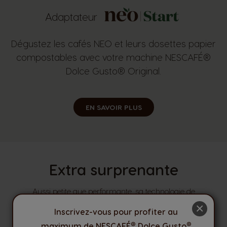
Adaptateur
Dégustez les cafés NEO et leurs dosettes papier
compostables avec votre machine NESCAFÉ®
Dolce Gusto® Original.
EN SAVOIR PLUS
Extra surprenante
Aussi petite que performante, sa technologie de
pointe de 15 bars de pression vous surprendra.
×
Inscrivez-vous pour profiter au
®
®
maximum de NESCAFÉ
Dolce Gusto