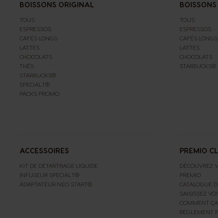
BOISSONS ORIGINAL
BOISSONS
TOUS
TOUS
ESPRESSOS
ESPRESSOS
CAFÉS LONGS
CAFÉS LONGS
LATTES
LATTES
CHOCOLATS
CHOCOLATS
THÉS
STARBUCKS®
STARBUCKS®
SPECIAL.T®
PACKS PROMO
ACCESSOIRES
PREMIO C
KIT DE DÉTARTRAGE LIQUIDE
DÉCOUVREZ V
INFUSEUR SPECIAL.T®
PREMIO
ADAPTATEUR NEO START®
CATALOGUE D
SAISISSEZ VO
COMMENT ÇA
REGLEMENT 