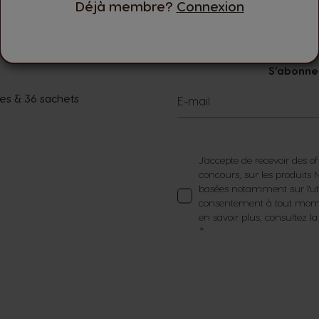
Déjà membre?
Connexion
S’abonner
es & 36 sachets
E-mail
J'accepte de recevoir des of
concours, sur les produit
basées notamment sur l'util
consentement à tout momen
en savoir plus, consultez l