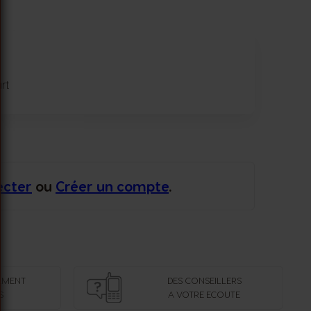
rt
ecter
ou
Créer un compte
.
EMENT
DES CONSEILLERS
S
A VOTRE ECOUTE