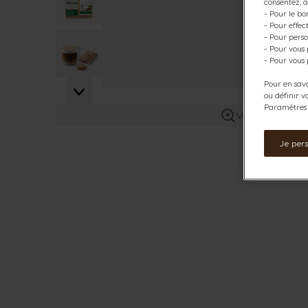
consentez, a
- Pour le bo
- Pour effe
- Pour perso
View larger image
- Pour vous
- Pour vous 
Pour en savo
ou définir v
Paramètres d
Voir plus d’info
Je per