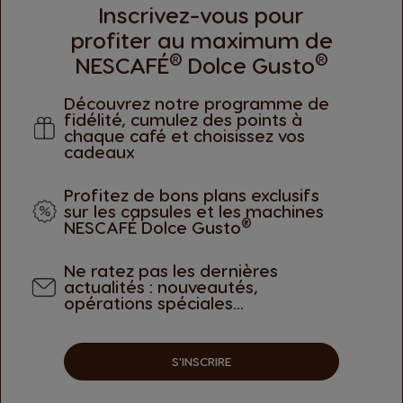
Inscrivez-vous pour
profiter au maximum de
®
®
NESCAFÉ
Dolce Gusto
J’adore
Découvrez notre programme de
Très bon sucré comme il faut pour ma pa
fidélité, cumulez des points à
chaque café et choisissez vos
cadeaux
Profitez de bons plans exclusifs
sur les capsules et les machines
®
NESCAFÉ Dolce Gusto
vent laisser une évaluation. Veuillez vous
Conn
Ne ratez pas les dernières
actualités : nouveautés,
opérations spéciales...
S'INSCRIRE
OFFRES
MODES DE PAI
EXCLUSIVES
SECURISE