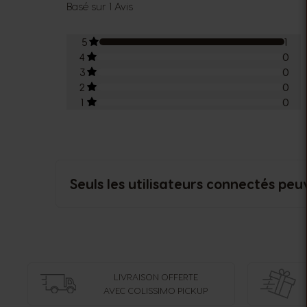
Basé sur 1 Avis
5
1
4
0
3
0
2
0
1
0
Seuls les utilisateurs connectés peu
LIVRAISON OFFERTE
AVEC COLISSIMO PICKUP