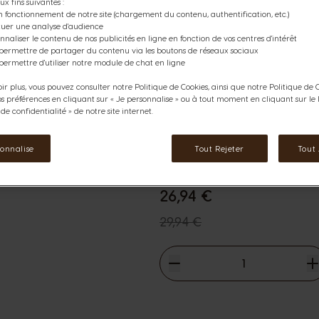
ux fins suivantes :
Icône capsules
n fonctionnement de notre site (chargement du contenu, authentification, etc.)
ctuer une analyse d'audience
Profitez de notre Pack NEO S
nnaliser le contenu de nos publicités en ligne en fonction de vos centres d'intérêt
Gusto® avec un total de 36 caps
 permettre de partager du contenu via les boutons de réseaux sociaux
permettre d'utiliser notre module de chat en ligne
boisson préférée à prix excepti
ir plus, vous pouvez consulter notre Politique de Cookies, ainsi que notre Politique de C
Ce pack contient:
os préférences en cliquant sur « Je personnalise » ou à tout moment en cliquant sur le l
6
boîtes de NEO Starbucks® Car
e confidentialité » de notre site internet.
rmations
sonnalise
Tout Rejeter
Tout
Voir les ingrédients
26,94 €
The price depends on the cho
Prix normal
29,94 €
Diminuer
Quantité
A