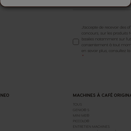
E-mail
J'accepte de recevoir des of
concours, sur les produit
basées notamment sur l'util
consentement à tout momen
en savoir plus, consultez l
 NEO
MACHINES À CAFÉ ORIGIN
TOUS
GENIO® S
MINI ME®
PICCOLO®
ENTRETIEN MACHINES