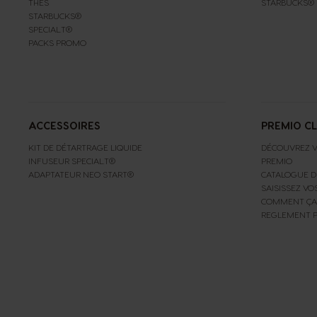
THÉS
STARBUCKS®
STARBUCKS®
SPECIAL.T®
PACKS PROMO
ACCESSOIRES
PREMIO C
KIT DE DÉTARTRAGE LIQUIDE
DÉCOUVREZ V
INFUSEUR SPECIAL.T®
PREMIO
ADAPTATEUR NEO START®
CATALOGUE D
SAISISSEZ VO
COMMENT ÇA
REGLEMENT 