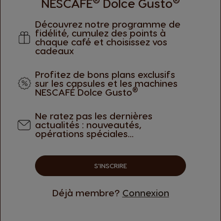
NESCAFÉ
Dolce Gusto
Découvrez notre programme de
fidélité, cumulez des points à
chaque café et choisissez vos
cadeaux
vent laisser une évaluation. Veuillez vous
Conn
Profitez de bons plans exclusifs
sur les capsules et les machines
®
NESCAFÉ Dolce Gusto
Ne ratez pas les dernières
actualités : nouveautés,
opérations spéciales...
OFFRES
MODES DE PAI
EXCLUSIVES
SECURISE
S'INSCRIRE
Déjà membre?
Connexion
S’abonner
 Tea 72 sachets