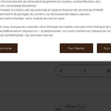
Profitez de notre Pack NEO Ma
n fonctionnement de notre site (chargement du contenu, authentification, etc.)
ctuer une analyse d'audience
de 72 sachets pour faire le plei
nnaliser le contenu de nos publicités en ligne en fonction de vos centres d'intérêt
 permettre de partager du contenu via les boutons de réseaux sociaux
Ce pack contient:
permettre d'utiliser notre module de chat en ligne
6
boîtes de NEO Marrakech Tea, 
ir plus, vous pouvez consulter notre Politique de Cookies, ainsi que notre Politique de C
os préférences en cliquant sur « Je personnalise » ou à tout moment en cliquant sur le l
e confidentialité » de notre site internet.
Voir les ingrédients
rmations
23,58 €
The price depends on the cho
sonnalise
Tout Rejeter
Tout
Prix normal
26,22 €
Diminuer
Quantité
A
Ajouter Aux Favoris
Ajouter Aux
Favoris