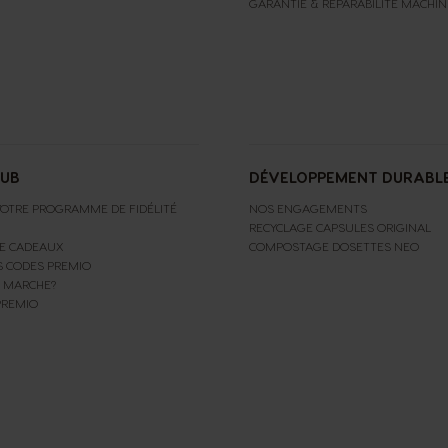
GARANTIE & RÉPARABILITÉ MACHIN
LUB
DÉVELOPPEMENT DURABL
OTRE PROGRAMME DE FIDÉLITÉ
NOS ENGAGEMENTS
RECYCLAGE CAPSULES ORIGINAL
E CADEAUX
COMPOSTAGE DOSETTES NEO
S CODES PREMIO
 MARCHE?
PREMIO