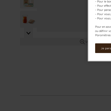
- Pour le bo
- Pour effe
- Pour perso
- Pour vous
View larger image
- Pour vous 
Pour en savo
ou définir v
Paramètres d
Voir plus d’info
Je per