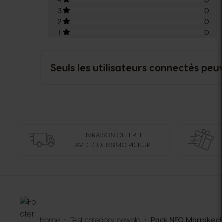
3
0
2
0
1
0
Seuls les utilisateurs connectés peu
LIVRAISON OFFERTE
AVEC COLISSIMO PICKUP
Home
Test category newold
Pack NEO Marrakech