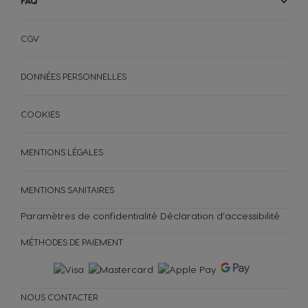
FAQ
CGV
DONNÉES PERSONNELLES
COOKIES
MENTIONS LÉGALES
MENTIONS SANITAIRES
Paramètres de confidentialité
Déclaration d'accessibilité
MÉTHODES DE PAIEMENT
DÉVELOPPEMENT DURABLE
TU COFFEE SHOP
MACHINES
BOISSONS
MACHINES À CAFÉ
BOISSONS
ORIGINAL
ORIGINAL
NOUS CONTACTER
Nos Articles
MACHINES À CAFÉ
BOISSONS