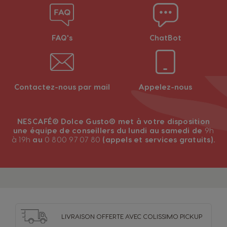
FAQ's
ChatBot
Contactez-nous par mail
Appelez-nous
NESCAFÉ® Dolce Gusto® met à votre disposition
une équipe de conseillers du lundi au samedi de
9h
à 19h
au
0 800 97 07 80
(appels et services gratuits).
LIVRAISON OFFERTE
AVEC COLISSIMO PICKUP