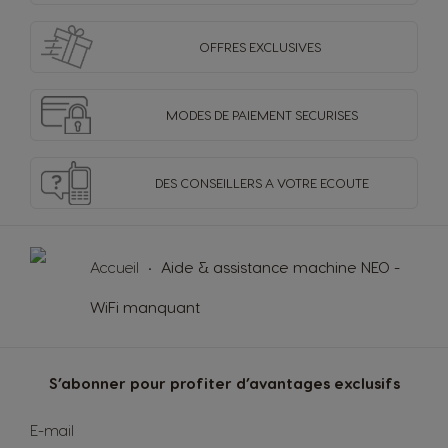
OFFRES
EXCLUSIVES
MODES DE PAIEMENT
SECURISES
DES CONSEILLERS
A VOTRE ECOUTE
Accueil
Aide & assistance machine NEO -
WiFi manquant
S’abonner pour profiter d’avantages exclusifs
Inscription
E-mail
à