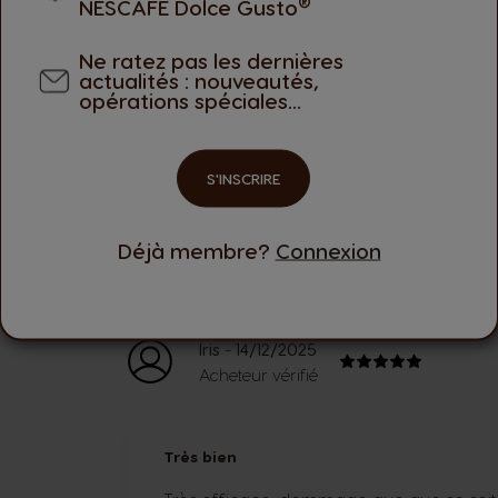
®
NESCAFÉ Dolce Gusto
Ne ratez pas les dernières
actualités : nouveautés,
Notes et évaluations
opérations spéciales...
S'INSCRIRE
Déjà membre?
Connexion
Évaluations récentes
-
Iris
14/12/2025
Acheteur vérifié
Très bien