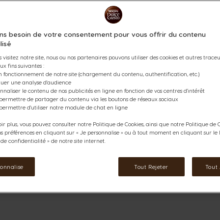
8,99 €
ns besoin de votre consentement pour vous offrir du contenu
Diminuer
Quantité
A
lisé
 visitez notre site, nous ou nos partenaires pouvons utiliser des cookies et autres traceur
ux fins suivantes :
rmations
n fonctionnement de notre site (chargement du contenu, authentification, etc.)
ctuer une analyse d'audience
nnaliser le contenu de nos publicités en ligne en fonction de vos centres d'intérêt
 permettre de partager du contenu via les boutons de réseaux sociaux
permettre d'utiliser notre module de chat en ligne
ir plus, vous pouvez consulter notre Politique de Cookies, ainsi que notre Politique de C
os préférences en cliquant sur « Je personnalise » ou à tout moment en cliquant sur le l
e confidentialité » de notre site internet.
Ajouter Aux Favoris
Ajouter Aux
Favoris
sonnalise
Tout Rejeter
Tout