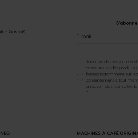
S’abonner
Dolce Gusto®
E-mail
J'accepte de recevoir des of
concours, sur les produit
basées notamment sur l'util
consentement à tout momen
en savoir plus, consultez l
 NEO
MACHINES À CAFÉ ORIGIN