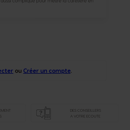
aussi compliqué pour mettre la cafetière en
ecter
ou
Créer un compte
.
EMENT
DES CONSEILLERS
S
A VOTRE ECOUTE