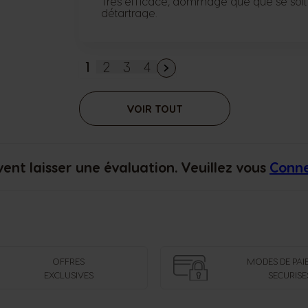
Très efficace, dommage que que se soit 
détartrage.
1
2
3
4
Vous lisez actuellement la page
Page
Page
Page
VOIR TOUT
vent laisser une évaluation. Veuillez vous
Conn
OFFRES
MODES DE PAI
EXCLUSIVES
SECURISE