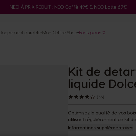
Adaptateur
NEO À PRIX RÉDUIT : NEO Caffè 49€ & NEO Latte 69€
é
Trouvez le système qui vous
Co
correspond
ma
eloppement durable
Mon Coffee Shop
Bons plans %
Commande rapide
Uti
En
 Gusto
Compostage dosettes NEO
Savourez les cafés noirs NEO avec
psules de
psules
chets
tur
Kit de deta
machines
NEO
votre machine NESCAFÉ® Dolce
Gusto® Original
liquide Dol
(33)
Optimisez la qualité de vos boi
utilisant régulièrement ce kit
Informations supplémentaires