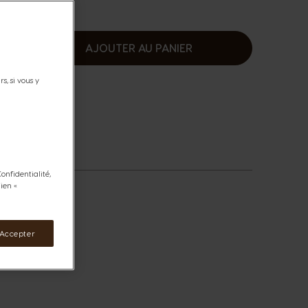
AJOUTER AU PANIER
ugmenter
s, si vous y
onfidentialité,
ien «
 Accepter