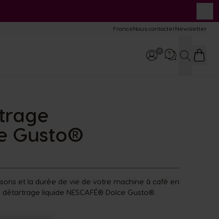
Fer
mparatif
France
Nous contacter
Newsletter
chines
Recherch
lisation &
tretien machines
rtrage
Appelez-nous
ce Gusto®
0 800 97 07 80
9:00 - 19:00
ssons et la durée de vie de votre machine à café en
 de détartrage liquide NESCAFÉ® Dolce Gusto®.