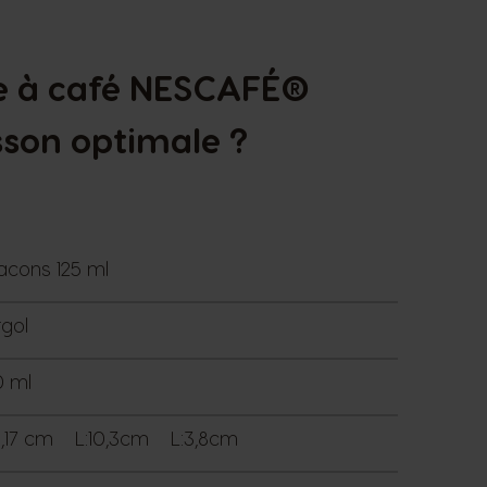
ne à café NESCAFÉ®
sson optimale ?
lacons 125 ml
gol
0 ml
5,17 cm L:10,3cm L:3,8cm