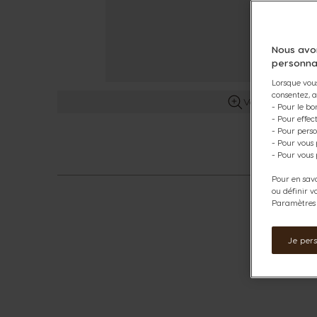
Nous avo
personna
Lorsque vous
consentez, a
Voir plus d’info
- Pour le bo
- Pour effe
- Pour perso
- Pour vous
- Pour vous 
Pour en savo
ou définir v
Paramètres d
Je per