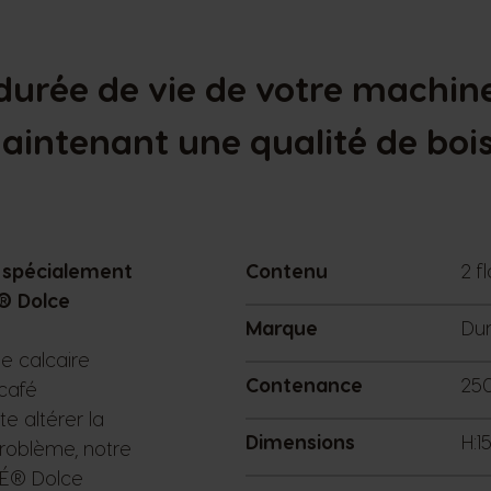
durée de vie de votre machi
aintenant une qualité de boi
e spécialement
Contenu
2 f
® Dolce
Marque
Dur
de calcaire
Contenance
25
café
e altérer la
Dimensions
H:1
problème, notre
FÉ® Dolce