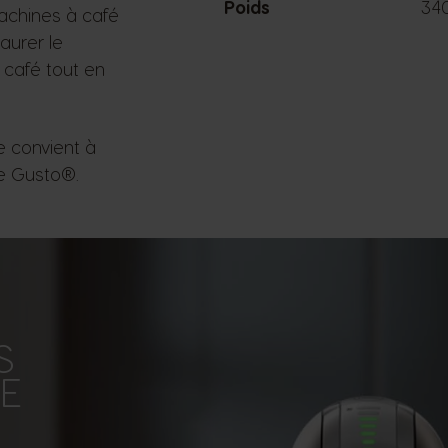
Poids
34
achines à café
urer le
 café tout en
de convient à
ce Gusto®.
S
EE