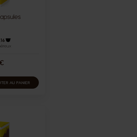
capsules
x16
néreux
Icône capsules
 €
TER AU PANIER