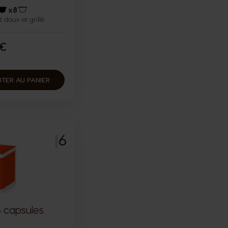
x8
doux et grillé
Icône capsules
Icône capsules
 €
TER AU PANIER
6
INTENSITÉ
6 capsules