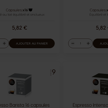
Capsules:
x16
Capsules:
é au lait équilibré et onctueux
Icône capsules
Équilibré et 
5,82 €
5,82
ité
Quantité
AJOUTER AU PANIER
AJOU
er
Augmenter
Diminuer
Augmenter
9
INTENSITÉ
esso Barista 16 capsules
Espresso Intenso