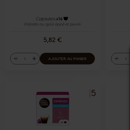
Capsules:
x16
Ristretto au goût épicé et poivré
Icône capsules
5,82 €
Quantité
Quant
AJOUTER AU PANIER
Diminuer
Augmenter
Diminu
5
INTENSITÉ