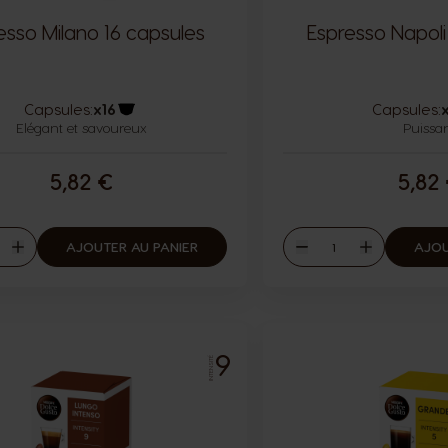
esso Milano 16 capsules
Espresso Napoli
Capsules:
x16
Capsules:
Elégant et savoureux
Icône capsules
Puissa
5,82 €
5,82
ité
Quantité
AJOUTER AU PANIER
AJOU
er
Augmenter
Diminuer
Augmenter
9
INTENSITÉ