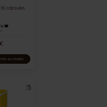
 16 capsules
x16
nt
Icône capsules
 €
TER AU PANIER
5
INTENSITÉ