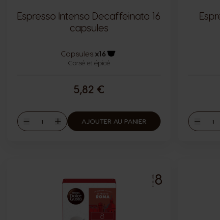
Espresso Intenso Decaffeinato 16
Espr
capsules
Capsules:
x16
Corsé et épicé
Icône capsules
5,82 €
Quantité
Quant
AJOUTER AU PANIER
Diminuer
Augmenter
Diminu
8
INTENSITÉ