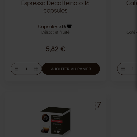
Espresso Decaffeinato 16
Caf
capsules
Capsules:
x16
Délicat et fruité
Icône capsules
Café 
5,82 €
Quantité
Quant
AJOUTER AU PANIER
Diminuer
Augmenter
Diminu
7
INTENSITÉ