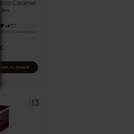
hiato Caramel
ules
x8
 doux et voluptueux
Icône capsules
Icône capsules
 €
TER AU PANIER
13
INTENSITÉ