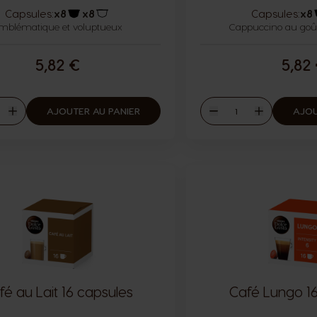
Capsules:
x8
x8
Capsules:
x8
mblématique et voluptueux
Icône capsules
Icône capsules
Cappuccino au goût 
5,82 €
5,82
ité
Quantité
AJOUTER AU PANIER
AJOU
er
Augmenter
Diminuer
Augmenter
fé au Lait 16 capsules
Café Lungo 1