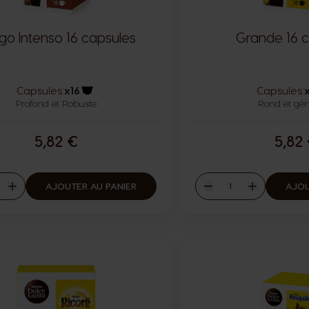
go Intenso 16 capsules
Grande 16 
Capsules:
x16
Capsules:
Profond et Robuste
Icône capsules
Rond et gé
5,82 €
5,82
ité
Quantité
AJOUTER AU PANIER
AJOU
er
Augmenter
Diminuer
Augmenter