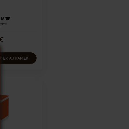
x16
picé
Icône capsules
 €
TER AU PANIER