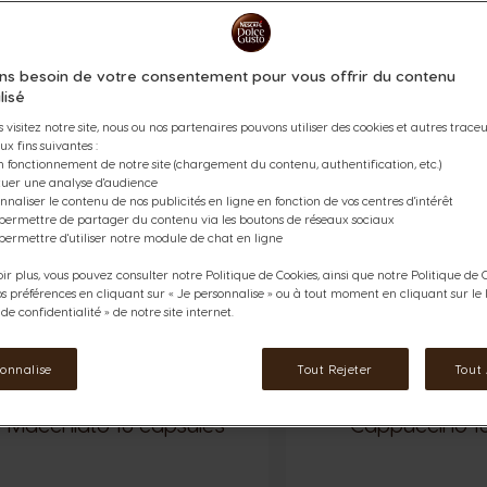
tes de cacao et de gaufrette
Icône capsules
Gourmand et 
5,82 €
5,82
ns besoin de votre consentement pour vous offrir du contenu
lisé
 visitez notre site, nous ou nos partenaires pouvons utiliser des cookies et autres traceur
ité
Quantité
AJOUTER AU PANIER
AJOU
ux fins suivantes :
er
Augmenter
Diminuer
Augmenter
n fonctionnement de notre site (chargement du contenu, authentification, etc.)
ctuer une analyse d'audience
nnaliser le contenu de nos publicités en ligne en fonction de vos centres d'intérêt
 permettre de partager du contenu via les boutons de réseaux sociaux
permettre d'utiliser notre module de chat en ligne
ir plus, vous pouvez consulter notre Politique de Cookies, ainsi que notre Politique de C
os préférences en cliquant sur « Je personnalise » ou à tout moment en cliquant sur le l
e confidentialité » de notre site internet.
sonnalise
Tout Rejeter
Tout
e Macchiato 16 capsules
Cappuccino 1