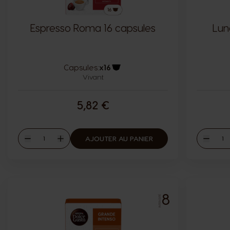
Espresso Roma 16 capsules
Lun
Capsules:
x16
Vivant
Icône capsules
5,82 €
Quantité
Quant
AJOUTER AU PANIER
Diminuer
Augmenter
Diminu
8
INTENSITÉ