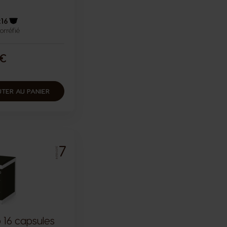
x16
torréfié
Icône capsules
 €
TER AU PANIER
7
INTENSITÉ
 16 capsules