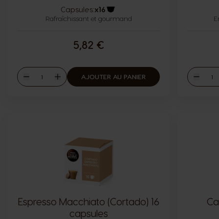
Capsules:
x16
Rafraîchissant et gourmand
Icône capsules
E
5,82 €
Quantité
Quant
AJOUTER AU PANIER
Diminuer
Augmenter
Diminu
Espresso Macchiato (Cortado) 16
Ca
capsules