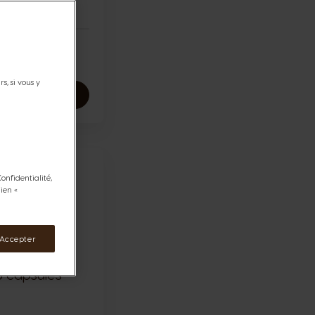
intense
Icône capsules
Icône capsules
 €
s, si vous y
TER AU PANIER
onfidentialité,
ien «
 Accepter
6 capsules