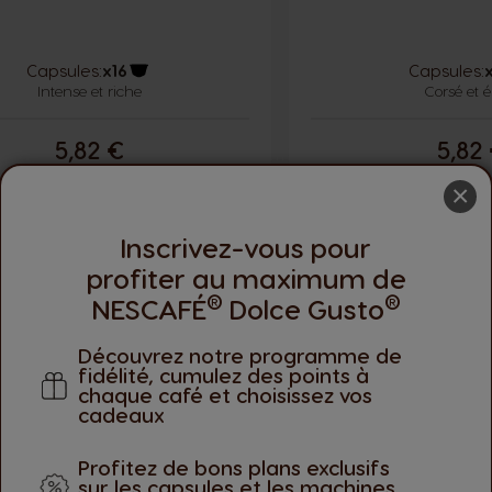
Capsules:
x16
Capsules:
Intense et riche
Icône capsules
Corsé et é
5,82 €
5,82
×
ité
Quantité
AJOUTER AU PANIER
AJOU
er
Augmenter
Diminuer
Augmenter
Inscrivez-vous pour
profiter au maximum de
®
®
NESCAFÉ
Dolce Gusto
5
INTENSITÉ
Découvrez notre programme de
fidélité, cumulez des points à
chaque café et choisissez vos
cadeaux
Profitez de bons plans exclusifs
sur les capsules et les machines