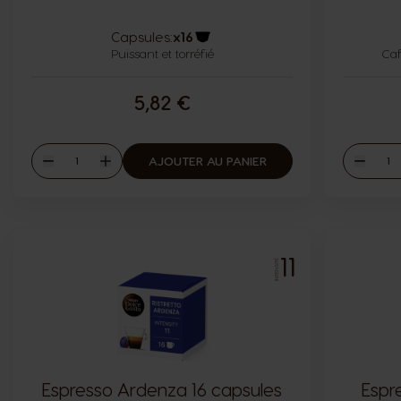
Capsules:
x16
Puissant et torréfié
Icône capsules
Caf
5,82 €
Quantité
Quant
AJOUTER AU PANIER
Diminuer
Augmenter
Diminu
11
INTENSITÉ
Espresso Ardenza 16 capsules
Espr