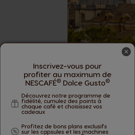
×
Inscrivez-vous pour
Rien que le 
profiter au maximum de
®
®
NESCAFÉ
Dolce Gusto
L’association
Découvrez notre programme de
qualité supéri
fidélité, cumulez des points à
Cameroun, en
chaque café et choisissez vos
ce café aux c
cadeaux
plan, nous aid
communautés 
Profitez de bons plans exclusifs
sur les capsules et les machines
ces grains de