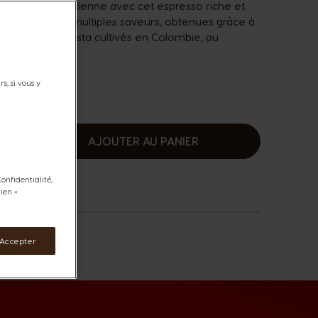
 la capitale italienne avec cet espresso riche et
quilibre et ses multiples saveurs, obtenues grâce à
ca et de Robusta cultivés en Colombie, au
am.
s, si vous y
AJOUTER AU PANIER
ugmenter
onfidentialité,
ien «
 Accepter