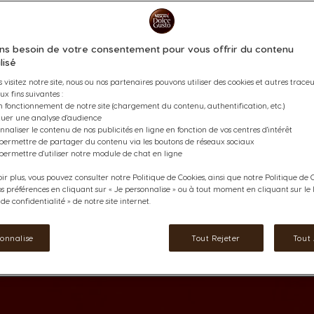
Plongez dans l’effervescence de
intense. Vous allez aimer son é
un assemblage premium d’Arabi
ns besoin de votre consentement pour vous offrir du contenu
Brésil, en Ouganda et au Vietn
lisé
Voir les ingrédients
 visitez notre site, nous ou nos partenaires pouvons utiliser des cookies et autres traceur
ux fins suivantes :
5,82 €
n fonctionnement de notre site (chargement du contenu, authentification, etc.)
rmations
ctuer une analyse d'audience
nnaliser le contenu de nos publicités en ligne en fonction de vos centres d'intérêt
 permettre de partager du contenu via les boutons de réseaux sociaux
Diminuer
Quantité
A
permettre d'utiliser notre module de chat en ligne
ir plus, vous pouvez consulter notre Politique de Cookies, ainsi que notre Politique de C
os préférences en cliquant sur « Je personnalise » ou à tout moment en cliquant sur le l
e confidentialité » de notre site internet.
Ajouter Aux Favoris
Ajouter Aux
sonnalise
Tout Rejeter
Tout
Favoris