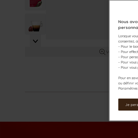
View larger image
Nous avo
personna
Lorsque vous
consentez, a
- Pour le bo
Voir plus d’info
- Pour effe
- Pour perso
- Pour vous
- Pour vous 
Pour en savo
ou définir v
Paramètres d
Je per