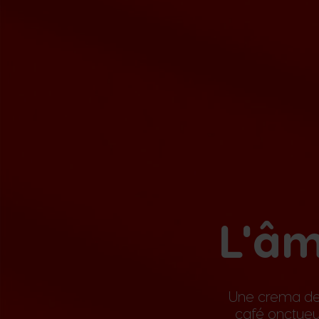
L'âm
Une crema den
café onctueux