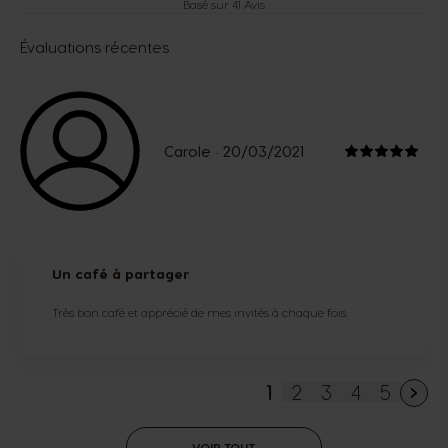
Basé sur 41 Avis
Évaluations récentes
Carole
20/03/2021
-
Un café à partager
Très bon café et apprécié de mes invités à chaque fois.
1
2
3
4
5
Vous lisez actuelle
Page
Page
Page
Page
VOIR TOUT