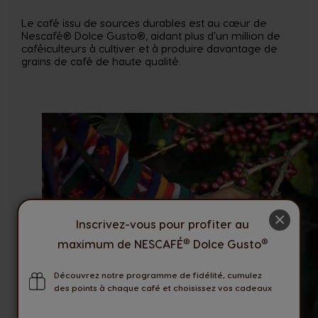
Le café issu de sources durables est au cœur de
Nescafé® Dolce Gusto®, aidant plus d'un million de
caféiculteurs à cultiver et à produire davantage de
grains de café de haute qualité.
×
Inscrivez-vous pour profiter au
®
®
maximum de NESCAFÉ
Dolce Gusto
Découvrez notre programme de fidélité, cumulez
des points à chaque café et choisissez vos cadeaux