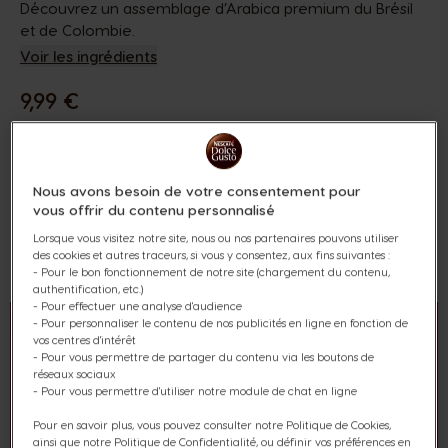
Découvrez un assemblage d’Arabica premium du Brésil
et de Colombie.
Voir les ingrédients
9,99 €
Nous avons besoin de votre consentement pour
vous offrir du contenu personnalisé
Lorsque vous visitez notre site, nous ou nos partenaires pouvons utiliser
des cookies et autres traceurs, si vous y consentez, aux fins suivantes :
Ajouter Aux Favoris
Ajouter Aux Favoris
- Pour le bon fonctionnement de notre site (chargement du contenu,
authentification, etc.)
- Pour effectuer une analyse d'audience
- Pour personnaliser le contenu de nos publicités en ligne en fonction de
vos centres d'intérêt
- Pour vous permettre de partager du contenu via les boutons de
réseaux sociaux
- Pour vous permettre d'utiliser notre module de chat en ligne
Pour en savoir plus, vous pouvez consulter notre Politique de Cookies,
ainsi que notre Politique de Confidentialité, ou définir vos préférences en