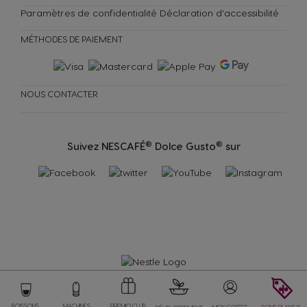
Paramètres de confidentialité
Déclaration d'accessibilité
MÉTHODES DE PAIEMENT
NOUS CONTACTER
®
®
Suivez NESCAFÉ
Dolce Gusto
sur
Store
Menu
BOISSONS
MACHINES
PREMIO CLUB