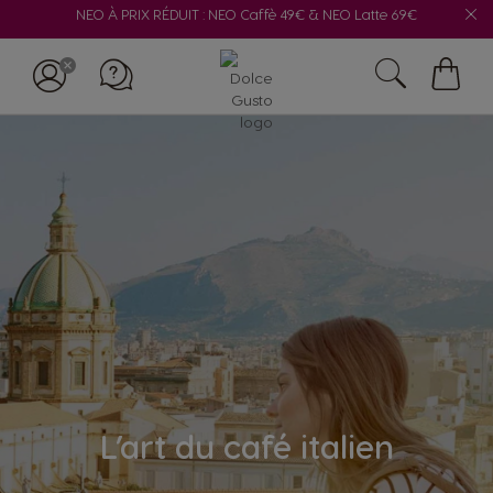
NEO À PRIX RÉDUIT : NEO Caffè 49€ & NEO Latte 69€
Mon
panie
L’art du café italien