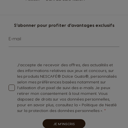
S’abonner pour profiter d’avantages exclusifs
Inscription
E-mail
à
notre
lettre
d’information
:
J'accepte de recevoir des offres, des actualités et
des informations relatives aux jeux et concours, sur
les produits NESCAFÉ® Dolce Gusto®, personnalisés
selon mes préférences basées notamment sur
l'utilisation d'un pixel de suivi des e-mails. Je peux
retirer mon consentement à tout moment. Vous
disposez de droits sur vos données personnelles,
pour en savoir plus, consultez la «
Politique de Nestlé
sur la protection des données personnelles
».
JE M'INSCRIS