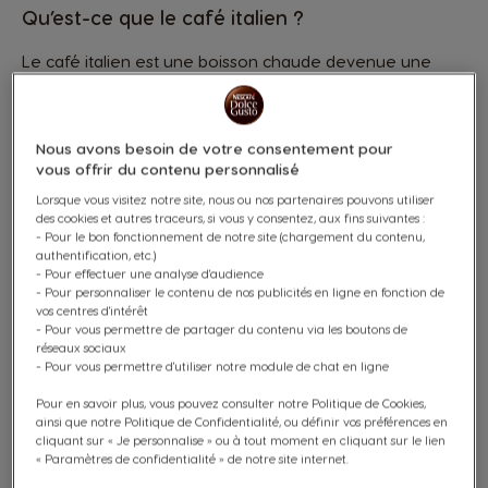
Qu’est-ce que le café italien ?
Le café italien est une boisson chaude devenue une
véritable institution. Il se caractérise par la finesse de
ses saveurs, ses notes de noisettes grillées et sa
richesse aromatique. Il n’y a pas un seul café italien,
mais plusieurs types.
Nous avons besoin de votre consentement pour
vous offrir du contenu personnalisé
L’espresso, l’essence même du café italien
Lorsque vous visitez notre site, nous ou nos partenaires pouvons utiliser
des cookies et autres traceurs, si vous y consentez, aux fins suivantes :
- Pour le bon fonctionnement de notre site (chargement du contenu,
L’espresso
est le café italien le plus emblématique. Il
authentification, etc.)
s’agit d’un café généralement fait à partir d’un mélange
- Pour effectuer une analyse d'audience
de grains
arabica et robusta
. Les grains robusta
- Pour personnaliser le contenu de nos publicités en ligne en fonction de
donneront au café la puissance du goût et l’amertume,
vos centres d'intérêt
tandis que les grains arabica permettront d’ajouter de
- Pour vous permettre de partager du contenu via les boutons de
la douceur et une certaine complexité aromatique. Ce
réseaux sociaux
mariage permet alors d’obtenir un arôme intense tout
- Pour vous permettre d'utiliser notre module de chat en ligne
en donnant une texture très agréable à votre boisson.
Les Italiens peuvent boire un espresso à tout moment
Pour en savoir plus, vous pouvez consulter notre Politique de Cookies,
ainsi que notre Politique de Confidentialité, ou définir vos préférences en
de la journée, le matin au réveil, après un déjeuner ou
cliquant sur « Je personnalise » ou à tout moment en cliquant sur le lien
le soir pour clore le dîner en beauté.
« Paramètres de confidentialité » de notre site internet.