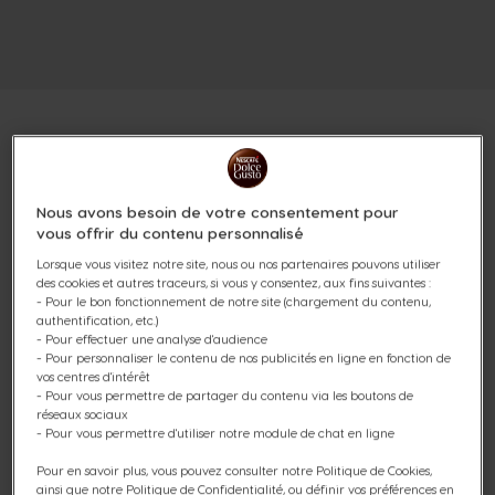
PACK 100% STARBUCKS® 144
Nous avons besoin de votre consentement pour
vous offrir du contenu personnalisé
СAPSULES
Lorsque vous visitez notre site, nous ou nos partenaires pouvons utiliser
des cookies et autres traceurs, si vous y consentez, aux fins suivantes :
(99)
- Pour le bon fonctionnement de notre site (chargement du contenu,
authentification, etc.)
Capsules:
x144
- Pour effectuer une analyse d'audience
Icône capsules
- Pour personnaliser le contenu de nos publicités en ligne en fonction de
vos centres d'intérêt
- Pour vous permettre de partager du contenu via les boutons de
Profitez de notre pack dégustation 100% STARBUCKS®
réseaux sociaux
composé de toute la gamme STARBUCKS® by
- Pour vous permettre d'utiliser notre module de chat en ligne
NESCAFÉ® Dolce Gusto® soit 12 boîtes de 12 capsules
café compatibles avec toutes nos machines à café.
Pour en savoir plus, vous pouvez consulter notre Politique de Cookies,
ainsi que notre Politique de Confidentialité, ou définir vos préférences en