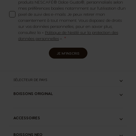
produits NESCAFÉ® Dolce Gusto®, personnalisés selon
mes préférences basées notamment sur l'utilisation d'un
pixel de suivi des e-mails. Je peux retirer mon
consentement à tout moment. Vous disposez de droits
sur vos données personnelles, pour en savoir plus,
consultez la «
Politique de Nestlé sur la protection des
données personnelles
».
JE M'INSCRIS
SÉLECTEUR DE PAYS
BOISSONS ORIGINAL
TOUS
ESPRESSOS
CAFÉS LONGS
ACCESSOIRES
LATTES
CHOCOLATS
KIT DE DÉTARTRAGE LIQUIDE
THÉS
BOISSONS NEO
INFUSEUR SPECIAL.T®