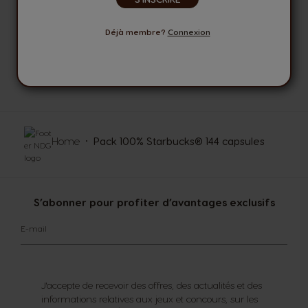
MODES DE PAIEMENT
SECURISES
Déjà membre?
Connexion
DES CONSEILLERS
A VOTRE ECOUTE
Home
Pack 100% Starbucks® 144 сapsules
S’abonner pour profiter d’avantages exclusifs
E-mail
J'accepte de recevoir des offres, des actualités et des
informations relatives aux jeux et concours, sur les