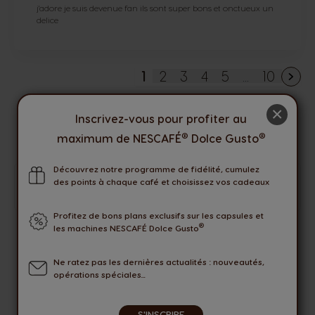
j'adore je suis devenue fan ils sont super bons et onctueux un
delice
1
2
3
4
5
...
10
Vous lisez actuellement la
Page
Page
Page
Page
Page
×
VOIR TOUT
Inscrivez-vous pour profiter au
®
®
maximum de NESCAFÉ
Dolce Gusto
Découvrez notre programme de fidélité, cumulez
des points à chaque café et choisissez vos cadeaux
Seuls les utilisateurs connectés peuvent laisser une
évaluation. Veuillez vous
Connecter
ou
Créer un compte
.
Profitez de bons plans exclusifs sur les capsules et
®
les machines NESCAFÉ Dolce Gusto
LIVRAISON OFFERTE
AVEC COLISSIMO PICKUP
Ne ratez pas les dernières actualités : nouveautés,
opérations spéciales...
OFFRES
EXCLUSIVES
S'INSCRIRE