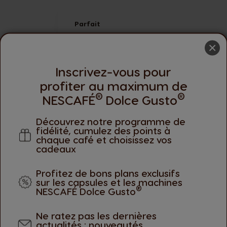
Parfait
Mélange de cafés gourmands STARBUK
×
Inscrivez-vous pour
Réponse de la boutique
- 27/11/2023
profiter au maximum de
Bonjour CORINNE,
®
®
NESCAFÉ
Dolce Gusto
Nous sommes très heureux que notre Mini Pa
Découvrez notre programme de
ensemble a le don de satisfaire tous les goûts 
fidélité, cumulez des points à
chaque café et choisissez vos
Bonne dégustation.
cadeaux
Bonne journée,
Profitez de bons plans exclusifs
L'équipe Nescafé Dolce Gusto
sur les capsules et les machines
®
NESCAFÉ Dolce Gusto
Ne ratez pas les dernières
actualités : nouveautés,
VOIR TOUT