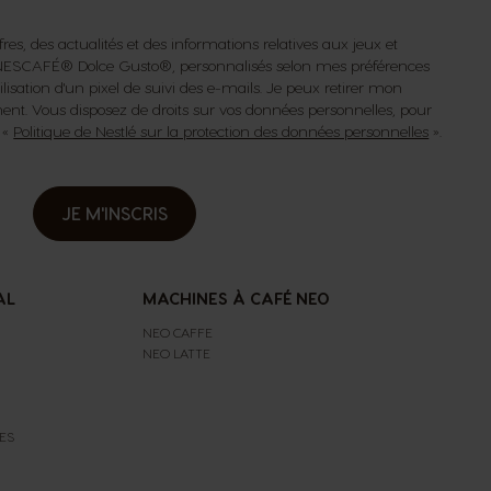
fres, des actualités et des informations relatives aux jeux et
s NESCAFÉ® Dolce Gusto®, personnalisés selon mes préférences
isation d'un pixel de suivi des e-mails. Je peux retirer mon
t. Vous disposez de droits sur vos données personnelles, pour
a «
Politique de Nestlé sur la protection des données personnelles
».
JE M'INSCRIS
AL
MACHINES À CAFÉ NEO
NEO CAFFE
NEO LATTE
ES