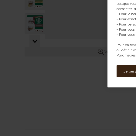
Lorsque vous
consentez, a
- Pour le bo
View larger image
- Pour effe
- Pour perso
- Pour vous
- Pour vous 
View larger image
Pour en savo
ou définir v
Voir plus d’info
Paramètres d
Je per