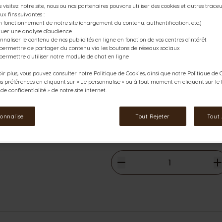
Découvrez notre mini pack d
 visitez notre site, nous ou nos partenaires pouvons utiliser des cookies et autres traceur
ux fins suivantes :
boites de 12 capsules café d
n fonctionnement de notre site (chargement du contenu, authentification, etc.)
et compatibles avec toutes nos
ctuer une analyse d'audience
crémeux des cafés gourmands S
nnaliser le contenu de nos publicités en ligne en fonction de vos centres d'intérêt
 permettre de partager du contenu via les boutons de réseaux sociaux
Ce pack contient:
permettre d'utiliser notre module de chat en ligne
1
Starbucks® Vanilla Macchiato
2
Starbucks® Cappuccino
ir plus, vous pouvez consulter notre Politique de Cookies, ainsi que notre Politique de C
2
Starbucks® Caramel Macchia
os préférences en cliquant sur « Je personnalise » ou à tout moment en cliquant sur le l
rmations
e confidentialité » de notre site internet.
1
Starbucks® Latte Macchiato
33,42 €
The price depends on the cho
sonnalise
Tout Rejeter
Tout
Prix normal
35,94 €
Diminuer
Quantité
A