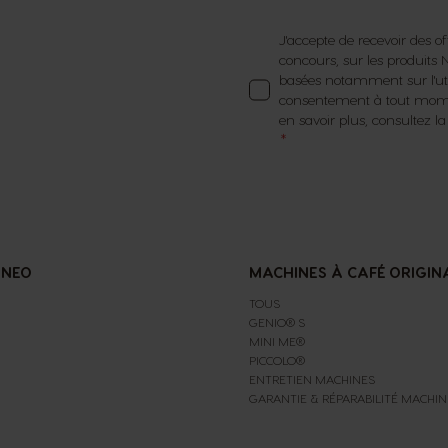
J'accepte de recevoir des of
concours, sur les produit
basées notamment sur l'util
consentement à tout momen
en savoir plus, consultez l
 NEO
MACHINES À CAFÉ ORIGIN
TOUS
GENIO® S
MINI ME®
PICCOLO®
ENTRETIEN MACHINES
GARANTIE & RÉPARABILITÉ MACHIN