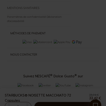
MENTIONS SANITAIRES
Paramètres de confidentialité
Déclaration
d'accessibilité
MÉTHODES DE PAIEMENT
NOUS CONTACTER
®
®
Suivez NESCAFÉ
Dolce Gusto
sur
STARBUCKS® NOISETTE MACCHIATO 72
35,94 €
33,42 €
Capsules
The