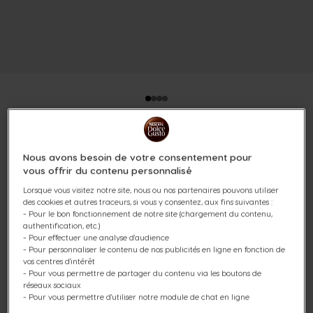
STARBUCKS® NOISETTE
Nous avons besoin de votre consentement pour
MACCHIATO 72 CAPSULES
vous offrir du contenu personnalisé
Lorsque vous visitez notre site, nous ou nos partenaires pouvons utiliser
Onctueux avec des notes de noisette
des cookies et autres traceurs, si vous y consentez, aux fins suivantes :
- Pour le bon fonctionnement de notre site (chargement du contenu,
authentification, etc.)
(3)
- Pour effectuer une analyse d'audience
- Pour personnaliser le contenu de nos publicités en ligne en fonction de
Capsules:
x36
x36
vos centres d'intérêt
- Pour vous permettre de partager du contenu via les boutons de
Icône capsules
Icône capsules
réseaux sociaux
- Pour vous permettre d'utiliser notre module de chat en ligne
Découvrez notre Starbucks® Hazelnut Macchiato par