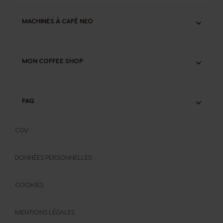
ENTRETIEN MACHINES
NOS ENGAGEMENTS
GARANTIE & RÉPARABILITÉ MACHINES
MACHINES À CAFÉ NEO
RECYCLAGE CAPSULES ORIGINAL
COMPOSTAGE DOSETTES NEO
NEO CAFFE
NEO LATTE
MON COFFEE SHOP
CONSEILS CAFÉ
FAQ
FAQ
FORMULAIRE DE RÉTRACTATION
CGV
DONNÉES PERSONNELLES
COOKIES
MENTIONS LÉGALES