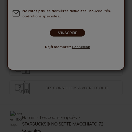
Ne ratez pas les dernières actualités : nouveautés,
opérations spéciales...
LIVRAISON OFFERTE
AVEC COLISSIMO PICKUP
S'INSCRIRE
Déjà membre?
Connexion
OFFRES
EXCLUSIVES
MODES DE PAIEMENT
SECURISES
DES CONSEILLERS
A VOTRE ECOUTE
Home
Les Jours Frappés
STARBUCKS® NOISETTE MACCHIATO 72
Capsules