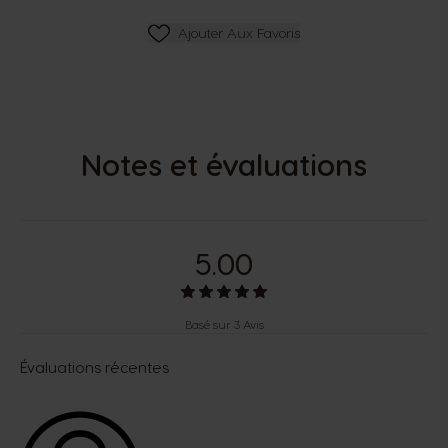
Ajouter Aux Favoris
Ajouter Aux Favoris
Notes et évaluations
5.00
Basé sur 3 Avis
Évaluations récentes