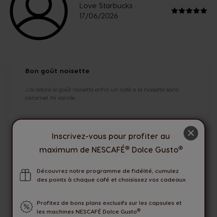
Love Starbucks
-
17/06/2026
Bon goût noisette
J ai adoré le goût noisette enfin un café a la noisette sans
caramel. Ni vanille
×
Inscrivez-vous pour profiter au
®
®
maximum de NESCAFÉ
Dolce Gusto
VOIR TOUT
Découvrez notre programme de fidélité, cumulez
des points à chaque café et choisissez vos cadeaux
Profitez de bons plans exclusifs sur les capsules et
Seuls les utilisateurs connectés peuvent laisser une
®
les machines NESCAFÉ Dolce Gusto
évaluation. Veuillez vous
Connecter
ou
Créer un compte
.