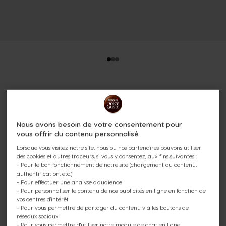
MINI PACK 100% CHOCO 96
CAPSULES
Nous avons besoin de votre consentement pour
vous offrir du contenu personnalisé
(3)
Lorsque vous visitez notre site, nous ou nos partenaires pouvons utiliser
Capsules:
x96
des cookies et autres traceurs, si vous y consentez, aux fins suivantes :
Icône capsules
- Pour le bon fonctionnement de notre site (chargement du contenu,
authentification, etc.)
- Pour effectuer une analyse d'audience
Découvrez notre Mini Pack Dégustation 100% chocolat
- Pour personnaliser le contenu de nos publicités en ligne en fonction de
composé de 6 boites de capsules de chocolat
vos centres d'intérêt
NESCAFÉ® Dolce Gusto® à prix réduit. Faites le plein de
- Pour vous permettre de partager du contenu via les boutons de
réseaux sociaux
nos boissons chocolatées : Nesquik® et Chococino et
- Pour vous permettre d'utiliser notre module de chat en ligne