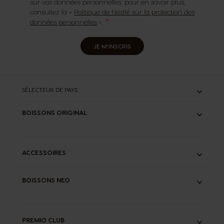
sur vos données personnelles, pour en savoir plus,
consultez la «
Politique de Nestlé sur la protection des
données personnelles
».
JE M'INSCRIS
SÉLECTEUR DE PAYS
BOISSONS ORIGINAL
TOUS
ESPRESSOS
CAFÉS LONGS
ACCESSOIRES
LATTES
CHOCOLATS
KIT DE DÉTARTRAGE LIQUIDE
THÉS
BOISSONS NEO
INFUSEUR SPECIAL.T®
STARBUCKS®
ADAPTATEUR NEO START®
SPECIAL.T®
TOUS
PACKS PROMO
ESPRESSOS
CAFÉS LONGS
PREMIO CLUB