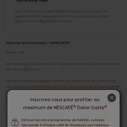
Très bonne idée
C'est une formation idée. Il faudrait faite de même avec un
assortiment afin de pour goûter à tous vos produits surtout
quand on n'est des nouveaux clients.
Réponse de la boutique
- 21/08/2025
Bonsoir Nat,
Merci beaucoup pour votre avis ! Nous sommes ravis que vous aimiez le
Mini pack 100% choco !
C'est une excellente suggestion d'offrir un assortiment pour permettre
aux nouveaux clients de découvrir tous nos produits. Nous allons prendre
cela en considération ! Restez à l'affût pour de futures nouveautés et
×
n'hésitez pas à vous abonner à notre newsletter afin d'être alertée lors de
Inscrivez-vous pour profiter au
nos prochaines promotions et packs.
®
®
maximum de NESCAFÉ
Dolce Gusto
Bonnes dégustations !
Découvrez notre programme de fidélité, cumulez
L'équipe NESCAFÉ® Dolce Gusto®
des points à chaque café et choisissez vos cadeaux