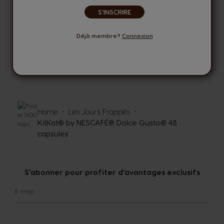
S'INSCRIRE
MODES DE PAIEMENT
SECURISES
Déjà membre?
Connexion
DES CONSEILLERS
A VOTRE ECOUTE
Home
Les Jours Frappés
KitKat® by NESCAFÉ® Dolce Gusto® 48
capsules
S’abonner pour profiter d’avantages exclusifs
E-mail