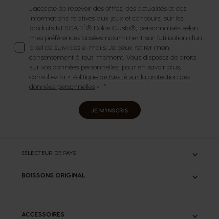
J'accepte de recevoir des offres, des actualités et des
informations relatives aux jeux et concours, sur les
produits NESCAFÉ® Dolce Gusto®, personnalisés selon
mes préférences basées notamment sur l'utilisation d'un
pixel de suivi des e-mails. Je peux retirer mon
consentement à tout moment. Vous disposez de droits
sur vos données personnelles, pour en savoir plus,
consultez la «
Politique de Nestlé sur la protection des
données personnelles
».
JE M'INSCRIS
SÉLECTEUR DE PAYS
BOISSONS ORIGINAL
TOUS
ESPRESSOS
CAFÉS LONGS
ACCESSOIRES