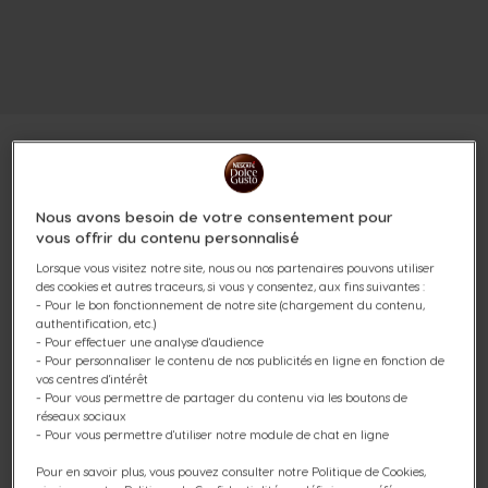
Nous avons besoin de votre consentement pour
KITKAT® BY NESCAFÉ®
vous offrir du contenu personnalisé
DOLCE GUSTO® 48
Lorsque vous visitez notre site, nous ou nos partenaires pouvons utiliser
des cookies et autres traceurs, si vous y consentez, aux fins suivantes :
- Pour le bon fonctionnement de notre site (chargement du contenu,
CAPSULES
authentification, etc.)
- Pour effectuer une analyse d'audience
Notes de cacao et de gaufrette
- Pour personnaliser le contenu de nos publicités en ligne en fonction de
vos centres d'intérêt
- Pour vous permettre de partager du contenu via les boutons de
(0)
réseaux sociaux
- Pour vous permettre d'utiliser notre module de chat en ligne
Capsules:
x48
Icône capsules
Pour en savoir plus, vous pouvez consulter notre Politique de Cookies,