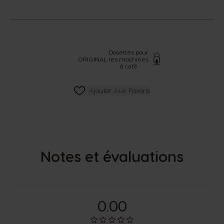
Dosettes pour
.
ORIGINAL
les machines
à café
Ajouter Aux Favoris
Ajouter Aux Favoris
Notes et évaluations
0.00