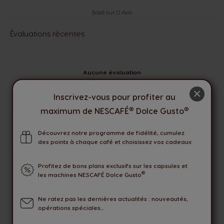
Basé sur 0 Avis
Évaluations récentes
Aucune évaluation
×
Inscrivez-vous pour profiter au
®
®
maximum de NESCAFÉ
Dolce Gusto
Seuls les utilisateurs connectés peuvent laisser une
Découvrez notre programme de fidélité, cumulez
évaluation. Veuillez vous
Connecter
ou
Créer un compte
.
des points à chaque café et choisissez vos cadeaux
Profitez de bons plans exclusifs sur les capsules et
®
les machines NESCAFÉ Dolce Gusto
LIVRAISON OFFERTE
AVEC COLISSIMO PICKUP
Ne ratez pas les dernières actualités : nouveautés,
opérations spéciales...
OFFRES
EXCLUSIVES