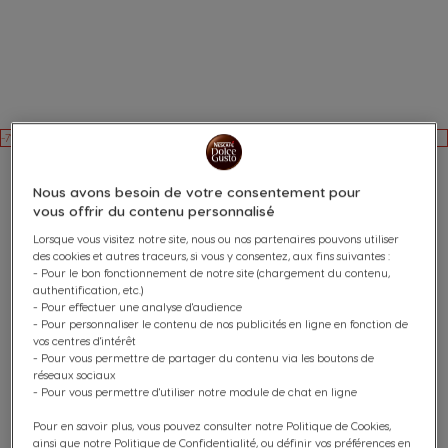
-7%
PACK AVANTAGE ESPRESSO
Nous avons besoin de votre consentement pour
vous offrir du contenu personnalisé
PALERMO 96 CAPSULES
Lorsque vous visitez notre site, nous ou nos partenaires pouvons utiliser
des cookies et autres traceurs, si vous y consentez, aux fins suivantes :
Riche et aux notes grillées
- Pour le bon fonctionnement de notre site (chargement du contenu,
authentification, etc.)
10
- Pour effectuer une analyse d'audience
(1)
INTENSITÉ
- Pour personnaliser le contenu de nos publicités en ligne en fonction de
vos centres d'intérêt
- Pour vous permettre de partager du contenu via les boutons de
Capsules:
x96
réseaux sociaux
Icône capsules
- Pour vous permettre d'utiliser notre module de chat en ligne
Profitez de notre Pack Avantage Espresso Palermo avec
Pour en savoir plus, vous pouvez consulter notre Politique de Cookies,
un total de 96 capsules café pour faire le plein de votre
ainsi que notre Politique de Confidentialité, ou définir vos préférences en