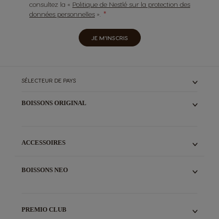
consultez la «
Politique de Nestlé sur la protection des
données personnelles
».
JE M'INSCRIS
SÉLECTEUR DE PAYS
BOISSONS ORIGINAL
TOUS
ESPRESSOS
CAFÉS LONGS
ACCESSOIRES
LATTES
CHOCOLATS
KIT DE DÉTARTRAGE LIQUIDE
THÉS
INFUSEUR SPECIAL.T®
BOISSONS NEO
STARBUCKS®
ADAPTATEUR NEO START®
SPECIAL.T®
TOUS
PACKS PROMO
ESPRESSOS
CAFÉS LONGS
PREMIO CLUB
LATTES