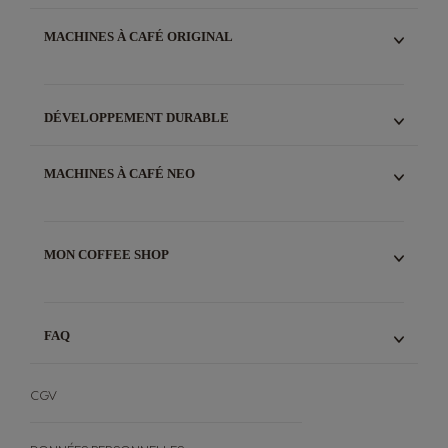
CHOCOLATS
DÉCOUVREZ VOTRE PROGRAMME DE FIDÉLITÉ PREMIO
STARBUCKS®
CATALOGUE DE CADEAUX
MACHINES À CAFÉ ORIGINAL
SAISISSEZ VOS CODES PREMIO
TOUS
COMMENT ÇA MARCHE?
GENIO® S
REGLEMENT PREMIO
MINI ME®
DÉVELOPPEMENT DURABLE
PICCOLO®
ENTRETIEN MACHINES
NOS ENGAGEMENTS
GARANTIE & RÉPARABILITÉ MACHINES
RECYCLAGE CAPSULES ORIGINAL
MACHINES À CAFÉ NEO
COMPOSTAGE DOSETTES NEO
NEO CAFFE
NEO LATTE
MON COFFEE SHOP
CONSEILS CAFÉ
FAQ
FAQ
FORMULAIRE DE RÉTRACTATION
CGV