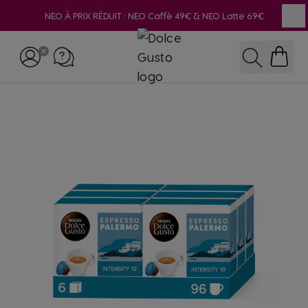
NEO À PRIX RÉDUIT : NEO Caffè 49€ & NEO Latte 69€
Fer
Allez au contenu
Rechercher