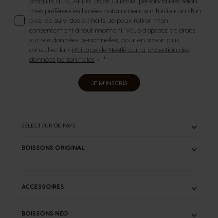
produits NESCAFÉ® Dolce Gusto®, personnalisés selon
mes préférences basées notamment sur l'utilisation d'un
pixel de suivi des e-mails. Je peux retirer mon
consentement à tout moment. Vous disposez de droits
sur vos données personnelles, pour en savoir plus,
consultez la «
Politique de Nestlé sur la protection des
données personnelles
».
JE M'INSCRIS
SÉLECTEUR DE PAYS
BOISSONS ORIGINAL
TOUS
ESPRESSOS
CAFÉS LONGS
ACCESSOIRES
LATTES
CHOCOLATS
KIT DE DÉTARTRAGE LIQUIDE
THÉS
BOISSONS NEO
INFUSEUR SPECIAL.T®