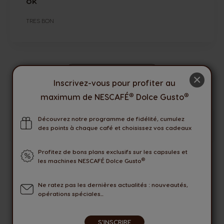
OK
TRES BON
VOIR TOUT
×
Inscrivez-vous pour profiter au
®
®
maximum de NESCAFÉ
Dolce Gusto
Découvrez notre programme de fidélité, cumulez
Seuls les utilisateurs connectés peuvent laisser une
des points à chaque café et choisissez vos cadeaux
évaluation. Veuillez vous
Connecter
ou
Créer un compte
.
Profitez de bons plans exclusifs sur les capsules et
®
les machines NESCAFÉ Dolce Gusto
LIVRAISON OFFERTE
AVEC COLISSIMO PICKUP
Ne ratez pas les dernières actualités : nouveautés,
opérations spéciales...
OFFRES
EXCLUSIVES
S'INSCRIRE