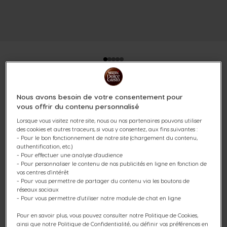
MINI PACK 100% CAFE 96
Nous avons besoin de votre consentement pour
vous offrir du contenu personnalisé
CAPSULES
Lorsque vous visitez notre site, nous ou nos partenaires pouvons utiliser
des cookies et autres traceurs, si vous y consentez, aux fins suivantes :
(2)
- Pour le bon fonctionnement de notre site (chargement du contenu,
authentification, etc.)
- Pour effectuer une analyse d'audience
Capsules:
x96
- Pour personnaliser le contenu de nos publicités en ligne en fonction de
Icône capsules
vos centres d'intérêt
- Pour vous permettre de partager du contenu via les boutons de
Découvrez notre Mini Pack Dégustation 100% café
réseaux sociaux
composé de 6 boites de capsules café NESCAFÉ® Dolce
- Pour vous permettre d'utiliser notre module de chat en ligne
Gusto® à prix réduit. Faites le plein de nos boissons café :
Pour en savoir plus, vous pouvez consulter notre Politique de Cookies,
Lungo, Espresso intenso, Espresso, Grande et profitez de
ainsi que notre Politique de Confidentialité, ou définir vos préférences en