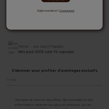
MODES DE PAIEMENT
SECURISES
Déjà membre?
Connexion
DES CONSEILLERS
A VOTRE ECOUTE
Home
Les Jours Frappés
Mini pack 100% cafe 96 capsules
S’abonner pour profiter d’avantages exclusifs
E-mail
J'accepte de recevoir des offres, des actualités et des
informations relatives aux jeux et concours, sur les