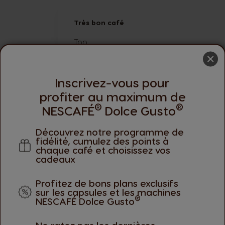
Très bon café
Top
×
Réponse de la boutique
- 22/07/2025
Inscrivez-vous pour
Bonjour Jérôme,
profiter au maximum de
®
®
NESCAFÉ
Dolce Gusto
Nous vous remercions pour votre avis positif !
Découvrez notre programme de
Nous sommes ravis que notre Espresso Napoli
fidélité, cumulez des points à
chaque café et choisissez vos
N'hésitez pas à nous partager d'autres avis su
cadeaux
Bonne journée,
Profitez de bons plans exclusifs
L'équipe NESCAFÉ® Dolce Gusto®
sur les capsules et les machines
®
NESCAFÉ Dolce Gusto
1
2
Vous lisez actuellement la page
Page
Ne ratez pas les dernières