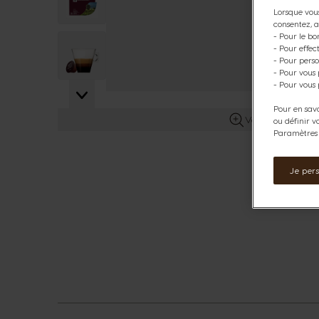
Lorsque vous
consentez, a
- Pour le bo
View larger image
- Pour effe
- Pour perso
- Pour vous
- Pour vous 
Pour en savo
Voir plus d’info
ou définir v
Paramètres d
Je per