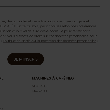
fres, des actualités et des informations relatives aux jeux et
s NESCAFÉ® Dolce Gusto®, personnalisés selon mes préférences
isation d'un pixel de suivi des e-mails. Je peux retirer mon
t. Vous disposez de droits sur vos données personnelles, pour
a «
Politique de Nestlé sur la protection des données personnelles
».
JE M'INSCRIS
AL
MACHINES À CAFÉ NEO
NEO CAFFE
NEO LATTE
ES