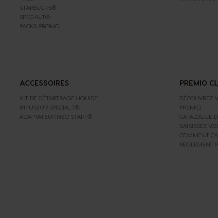
STARBUCKS®
SPECIAL.T®
PACKS PROMO
ACCESSOIRES
PREMIO C
KIT DE DÉTARTRAGE LIQUIDE
DÉCOUVREZ V
INFUSEUR SPECIAL.T®
PREMIO
ADAPTATEUR NEO START®
CATALOGUE D
SAISISSEZ VO
COMMENT ÇA
REGLEMENT 