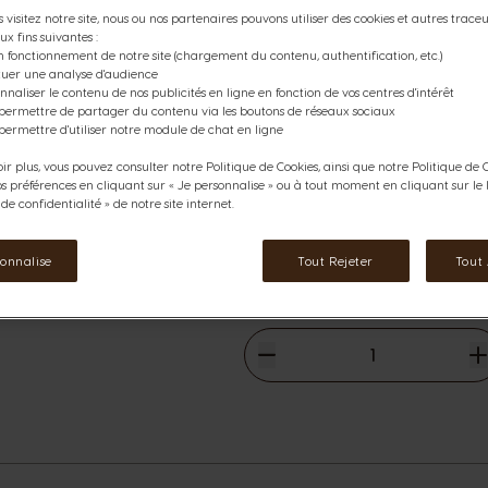
Icône capsules
 visitez notre site, nous ou nos partenaires pouvons utiliser des cookies et autres traceur
ux fins suivantes :
Profitez de notre Pack Avant
n fonctionnement de notre site (chargement du contenu, authentification, etc.)
ctuer une analyse d'audience
un total de 96 capsules café pou
nnaliser le contenu de nos publicités en ligne en fonction de vos centres d'intérêt
exceptionnel !
 permettre de partager du contenu via les boutons de réseaux sociaux
Ce pack contient:
permettre d'utiliser notre module de chat en ligne
6
Espresso Napoli 16 Capsules
ir plus, vous pouvez consulter notre Politique de Cookies, ainsi que notre Politique de C
rmations
os préférences en cliquant sur « Je personnalise » ou à tout moment en cliquant sur le l
Voir les ingrédients
e confidentialité » de notre site internet.
31,44 €
The price depends on the cho
sonnalise
Tout Rejeter
Tout
Prix normal
34,92 €
Diminuer
Quantité
A