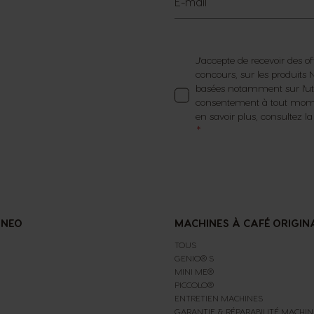
E-mail
J'accepte de recevoir des of
concours, sur les produit
basées notamment sur l'util
consentement à tout momen
en savoir plus, consultez l
 NEO
MACHINES À CAFÉ ORIGIN
TOUS
GENIO® S
MINI ME®
PICCOLO®
ENTRETIEN MACHINES
GARANTIE & RÉPARABILITÉ MACHIN