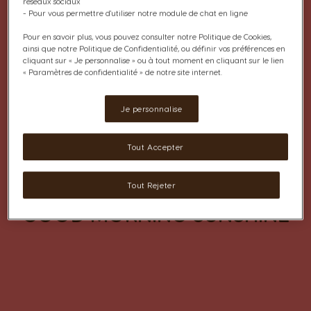
réseaux sociaux
- Pour vous permettre d'utiliser notre module de chat en ligne
Pour en savoir plus, vous pouvez consulter notre Politique de Cookies,
ainsi que notre Politique de Confidentialité, ou définir vos préférences en
cliquant sur « Je personnalise » ou à tout moment en cliquant sur le lien
« Paramètres de confidentialité » de notre site internet.
Je personnalise
Tout Accepter
Tout Rejeter
GOOD MORNING SUNSHINE