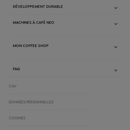
MINI ME®
DÉVELOPPEMENT DURABLE
PICCOLO®
ENTRETIEN MACHINES
NOS ENGAGEMENTS
GARANTIE & RÉPARABILITÉ MACHINES
MACHINES À CAFÉ NEO
RECYCLAGE CAPSULES ORIGINAL
COMPOSTAGE DOSETTES NEO
NEO CAFFE
NEO LATTE
MON COFFEE SHOP
CONSEILS CAFÉ
FAQ
FAQ
FORMULAIRE DE RÉTRACTATION
CGV
DONNÉES PERSONNELLES
COOKIES