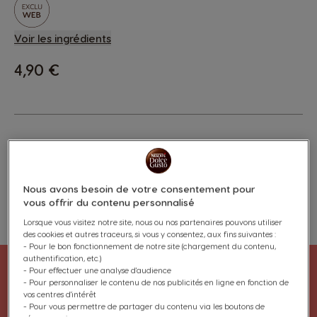
Voir les ingrédients
4,90 €
Les capsules SPECIAL.T® sont
uniquement compatibles
avec
l'infuseur SPECIAL.T
et
Nous avons besoin de votre consentement pour
certains modèles de machines.
vous offrir du contenu personnalisé
Lorsque vous visitez notre site, nous ou nos partenaires pouvons utiliser
Ajouter Aux Favoris
Ajouter Aux Favoris
des cookies et autres traceurs, si vous y consentez, aux fins suivantes :
- Pour le bon fonctionnement de notre site (chargement du contenu,
authentification, etc.)
- Pour effectuer une analyse d'audience
- Pour personnaliser le contenu de nos publicités en ligne en fonction de
vos centres d'intérêt
- Pour vous permettre de partager du contenu via les boutons de