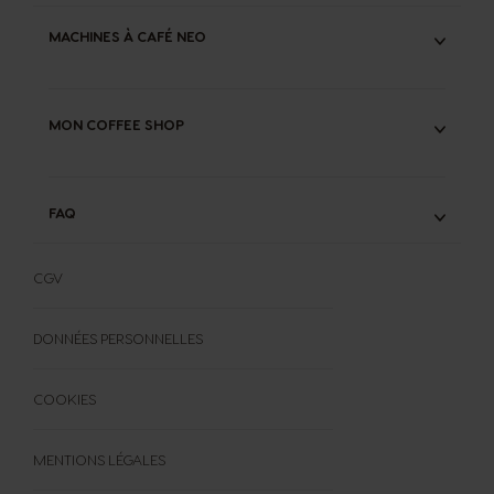
ENTRETIEN MACHINES
NOS ENGAGEMENTS
GARANTIE & RÉPARABILITÉ MACHINES
MACHINES À CAFÉ NEO
RECYCLAGE CAPSULES ORIGINAL
COMPOSTAGE DOSETTES NEO
NEO CAFFE
NEO LATTE
MON COFFEE SHOP
CONSEILS CAFÉ
FAQ
FAQ
FORMULAIRE DE RÉTRACTATION
CGV
DONNÉES PERSONNELLES
COOKIES
MENTIONS LÉGALES