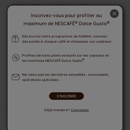
Seuls les utilisateurs connectés peuvent laisser une
évaluation. Veuillez vous
Connecter
ou
Créer un compte
.
×
Inscrivez-vous pour profiter au
®
®
maximum de NESCAFÉ
Dolce Gusto
LIVRAISON OFFERTE
AVEC COLISSIMO PICKUP
Découvrez notre programme de fidélité, cumulez
des points à chaque café et choisissez vos cadeaux
OFFRES
EXCLUSIVES
Profitez de bons plans exclusifs sur les capsules et
®
les machines NESCAFÉ Dolce Gusto
MODES DE PAIEMENT
SECURISES
Ne ratez pas les dernières actualités : nouveautés,
opérations spéciales...
DES CONSEILLERS
A VOTRE ECOUTE
S'INSCRIRE
Déjà membre?
Connexion
Home
BOISSONS
Pack NEO Hot Chocolate 36 sachets