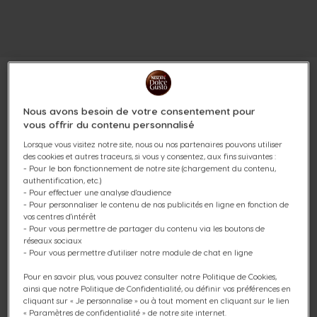
Nous avons besoin de votre consentement pour
vous offrir du contenu personnalisé
PACK NEO HOT CHOCOLATE
Lorsque vous visitez notre site, nous ou nos partenaires pouvons utiliser
36 SACHETS
des cookies et autres traceurs, si vous y consentez, aux fins suivantes :
- Pour le bon fonctionnement de notre site (chargement du contenu,
authentification, etc.)
Chocolaté & onctueux
- Pour effectuer une analyse d'audience
- Pour personnaliser le contenu de nos publicités en ligne en fonction de
vos centres d'intérêt
(0)
- Pour vous permettre de partager du contenu via les boutons de
réseaux sociaux
Capsules:
x36
- Pour vous permettre d'utiliser notre module de chat en ligne
Icône capsules
Pour en savoir plus, vous pouvez consulter notre Politique de Cookies,
ainsi que notre Politique de Confidentialité, ou définir vos préférences en
Profitez de notre Pack NEO Hot Chocolate NESCAFÉ®
cliquant sur « Je personnalise » ou à tout moment en cliquant sur le lien
Dolce Gusto® avec un total de 36 sachets pour faire le
« Paramètres de confidentialité » de notre site internet.