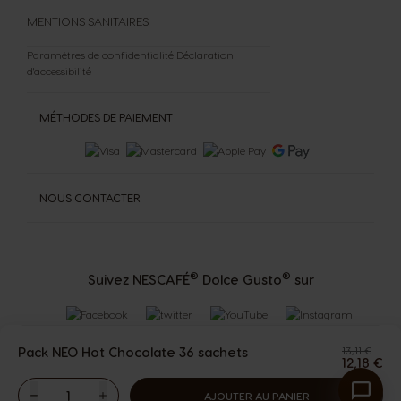
MENTIONS SANITAIRES
Paramètres de confidentialité
Déclaration
d'accessibilité
MÉTHODES DE PAIEMENT
NOUS CONTACTER
®
®
Suivez NESCAFÉ
Dolce Gusto
sur
Pack NEO Hot Chocolate 36 sachets
13,11 €
12,18 €
The
AJOUTER AU PANIER