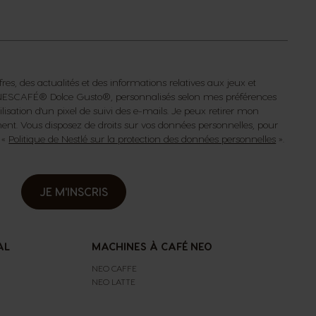
fres, des actualités et des informations relatives aux jeux et
s NESCAFÉ® Dolce Gusto®, personnalisés selon mes préférences
isation d'un pixel de suivi des e-mails. Je peux retirer mon
t. Vous disposez de droits sur vos données personnelles, pour
a «
Politique de Nestlé sur la protection des données personnelles
».
JE M'INSCRIS
AL
MACHINES À CAFÉ NEO
NEO CAFFE
NEO LATTE