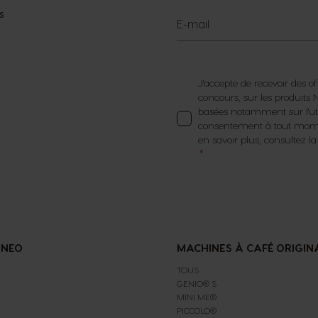
s
E-mail
J'accepte de recevoir des of
concours, sur les produit
basées notamment sur l'util
consentement à tout momen
en savoir plus, consultez l
 NEO
MACHINES À CAFÉ ORIGIN
TOUS
GENIO® S
MINI ME®
PICCOLO®