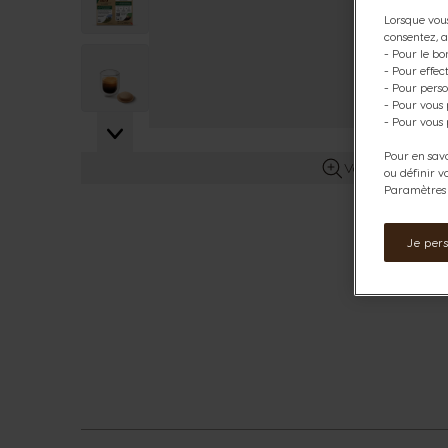
Lorsque vous
consentez, a
- Pour le bo
View larger image
- Pour effe
- Pour perso
- Pour vous
- Pour vous 
Pour en savo
Voir plus d’info
ou définir v
Paramètres d
Je per