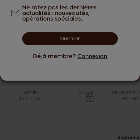
Bonne journée,
Ne ratez pas les dernières
L’équipe Nescafé® Dolce Gusto®
actualités : nouveautés,
opérations spéciales...
S'INSCRIRE
vent laisser une évaluation. Veuillez vous
Conn
Déjà membre?
Connexion
OFFRES
MODES DE PAI
EXCLUSIVES
SECURISE
S’abonner