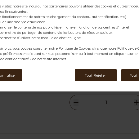
Profitez de notre Pack NEO Es
 visitez notre site, nous ou nos partenaires pouvons utiliser des cookies et autres traceur
total de 36 capsules pour faire 
ux fins suivantes :
exceptionnel !
n fonctionnement de notre site (chargement du contenu, authentification, etc.)
ctuer une analyse d'audience
nnaliser le contenu de nos publicités en ligne en fonction de vos centres d'intérêt
Ce pack contient:
 permettre de partager du contenu via les boutons de réseaux sociaux
3
NEO Espresso 12 dosettes
permettre d'utiliser notre module de chat en ligne
ir plus, vous pouvez consulter notre Politique de Cookies, ainsi que notre Politique de C
rmations
os préférences en cliquant sur « Je personnalise » ou à tout moment en cliquant sur le l
Voir les ingrédients
e confidentialité » de notre site internet.
12,18 €
The price depends on the cho
sonnalise
Tout Rejeter
Tout
Prix normal
13,11 €
Diminuer
Quantité
A