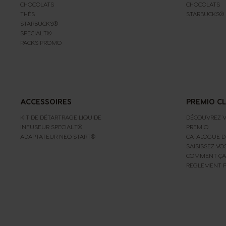
CHOCOLATS
CHOCOLATS
THÉS
STARBUCKS®
STARBUCKS®
SPECIAL.T®
PACKS PROMO
ACCESSOIRES
PREMIO C
KIT DE DÉTARTRAGE LIQUIDE
DÉCOUVREZ V
INFUSEUR SPECIAL.T®
PREMIO
ADAPTATEUR NEO START®
CATALOGUE D
SAISISSEZ VO
COMMENT ÇA
REGLEMENT 