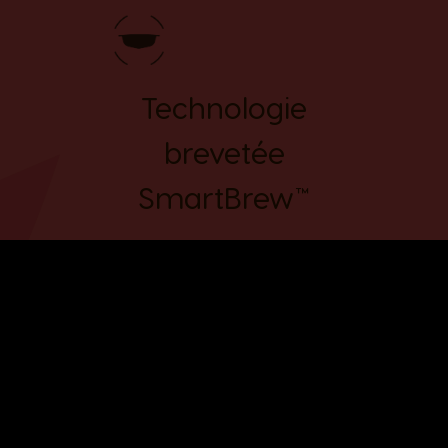
Technologie
brevetée
SmartBrew™