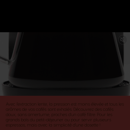
Extraction lente par
SlowBrew™ pour des arômes
exhalés​
Avec l'extraction lente, la pression est moins élevée et tous les
arômes de vos cafés sont exhalés. Découvrez des cafés
doux, sans amertume, proches d'un café filtre. Pour les
grands bols du petit-déjeuner ou pour servir plusieurs
espressos, mais avec la simplicité d'une dosette !