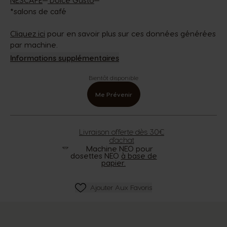
NESCAFÉ
Dolce Gusto
*salons de café
Cliquez ici
pour en savoir plus sur ces données générées
par machine.
Informations supplémentaires
Bientôt disponible
Me Prévenir
Livraison offerte dès 30€
d'achat
Machine NEO pour
dosettes NEO
à base de
papier.
Ajouter Aux Favoris
Ajouter Aux Favoris