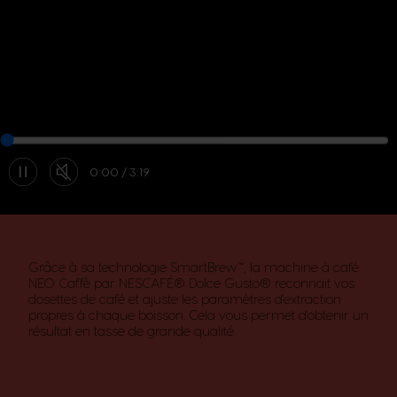
0:00
3:19
Grâce à sa technologie SmartBrew™, la machine à café
NEO Caffè par NESCAFÉ® Dolce Gusto® reconnait vos
dosettes de café et ajuste les paramètres d'extraction
propres à chaque boisson. Cela vous permet d'obtenir un
résultat en tasse de grande qualité.