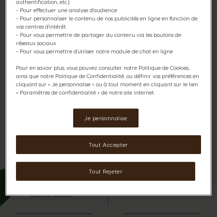
authentification, etc.)
- Pour effectuer une analyse d'audience
Pensée pour les puristes, NEO Caffè offre une
- Pour personnaliser le contenu de nos publicités en ligne en fonction de
expérience sensorielle inédite avec un menu 100%
vos centres d'intérêt
dédié aux cafés noirs. Amateur d'espresso intense ou de
- Pour vous permettre de partager du contenu via les boutons de
café long équilibré, cette machine nouvelle génération
réseaux sociaux
garantit un résultat en tasse exceptionnel grâce à la
- Pour vous permettre d'utiliser notre module de chat en ligne
technologie brevetée SmartBrew™ avec une crema*
parfaite et une intensité maîtrisée adaptée aux goûts de
Pour en savoir plus, vous pouvez consulter notre Politique de Cookies,
ainsi que notre Politique de Confidentialité, ou définir vos préférences en
chacun : appuyez sur le bouton de démarrage et
cliquant sur « Je personnalise » ou à tout moment en cliquant sur le lien
découvrez l'extraction haute pression, l'extraction lente
« Paramètres de confidentialité » de notre site internet.
ou bien l'extraction type Americano.​ ​
*crème de café
Je personnalise
Tout Accepter
Tout Rejeter
TECHNOLOGIE
ECO-CONCEPTION
SMARTBREW™