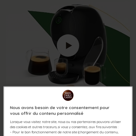
Nous avons besoin de votre consentement pour
vous offrir du contenu personnalisé
Découvrez le pouvoir de la
Lorsque vous visitez notre site, nous ou nos partenaires pouvons utiliser
technologie SmartBrew™
des cookies et autres traceurs, si vous y consentez, aux fins suivantes :
- Pour le bon fonctionnement de notre site (chargement du contenu,