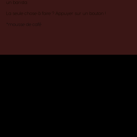
un barista.​
La seule chose à faire ? Appuyer sur un bouton !​
*mousse de café